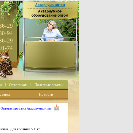
Аквариумы оптом
Аквариумное
оборудование оптом
36-29
30-94
36-29
01-74
и
Оптовикам
Полезные ссылки
ставка
Новости
 «Оптовая продажа Аквариумистики»
ения. Для крольчат 500 гр.