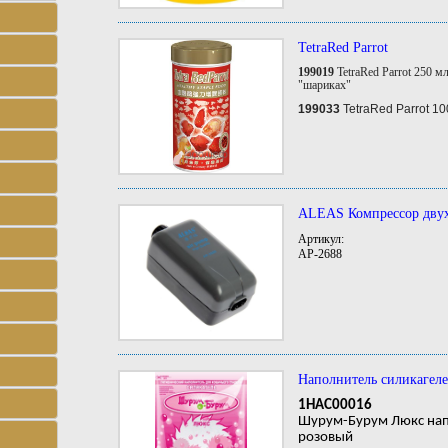
TetraRed Parrot
199019
TetraRed Parrot 250 м
"шариках"
199033
TetraRed Parrot 1
ALEAS Компрессор двух
Артикул:
AP-2688
Наполнитель силикагеле
1HAC00016
Шурум-Бурум Люкс нап
розовый