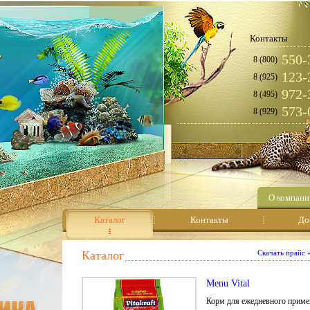
Контакты
550-
8 (800)
123-
8 (925)
972-
8 (495)
573-
8 (929)
О компани
Каталог
Контакты
До
Каталог
Скачать прайс
Menu Vital
Корм для ежедневного примен