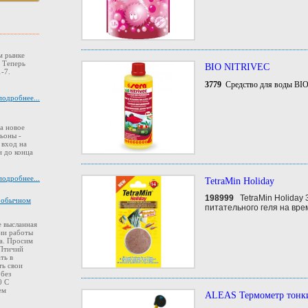
м рынке
. Теперь
BIO NITRIVEC
-7.
3779
Средство для воды B
подробнее...
а новое
ьоны -
 вход на
 до конца
подробнее...
TetraMin Holiday
198999
TetraMin Holiday 
в обычном
питательного геля на вре
 высланная
ии работы
а. Просим
 Птичий
ть в
ть свои
 без
0 С
ем
ALEAS Термометр тонки