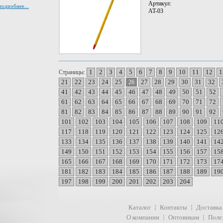
Артикул:
подробнее...
AT-03
1
2
3
4
5
6
7
8
9
10
11
12
1
Страницы:
21
22
23
24
25
27
28
29
30
31
32
26
41
42
43
44
45
46
47
48
49
50
51
52
61
62
63
64
65
66
67
68
69
70
71
72
81
82
83
84
85
86
87
88
89
90
91
92
101
102
103
104
105
106
107
108
109
11
117
118
119
120
121
122
123
124
125
12
133
134
135
136
137
138
139
140
141
14
149
150
151
152
153
154
155
156
157
15
165
166
167
168
169
170
171
172
173
17
181
182
183
184
185
186
187
188
189
19
197
198
199
200
201
202
203
204
Каталог
Контакты
Доставка
О компании
Оптовикам
Поле