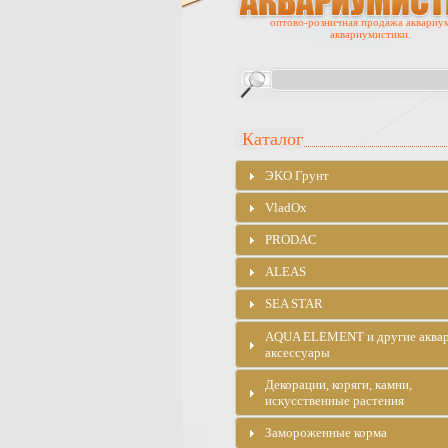
оптово-розничная продажа аквариу
аквариумистики.
Каталог
ЭKO Грунт
VladOx
PRODAC
ALEAS
SEA STAR
AQUA ELEMENT и другие аква
аксессуары
Декорации, коряги, камни,
искусственные растения
Замороженные корма