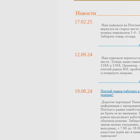
Новости
17.02.25
Наш павильон на Птичье
вернулся на старое место
номера павильонов 1-4 - 1
Забирать товар отсюда.
12.09.24
Наш павильон переехал н
место. Теперь наши павил
118А и 119А. Ориентир -
птичий рынок №9, пройти
и повернуть направо.
19.08.24
Птичий рынок работает 
режиме!
Дорогие партнеры! Ранее
информация о прекращен
Птичьего рынка ошибочн
не брать ее во внимание.
рынок продолжает работа
обычном режиме. Забира
заказы можно ежедневно,
выходных, с 7.00 до 18.0
радостью ждём вас в наш
павильоне!