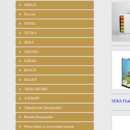
SHEGO
Россия
JUWEL
TETRA
SERA
AQUAEL
EHEIM
RESUN
HAGEN
АКВА МЕНЮ
ЗООМИР
SERA Flo
Аквариумы Биодизайн
Корма Биодизайн
Форелевые и осетровые корма