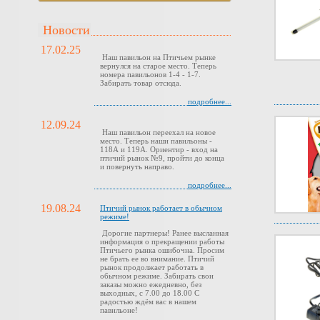
Новости
17.02.25
Наш павильон на Птичьем рынке
вернулся на старое место. Теперь
номера павильонов 1-4 - 1-7.
Забирать товар отсюда.
подробнее...
12.09.24
Наш павильон переехал на новое
место. Теперь наши павильоны -
118А и 119А. Ориентир - вход на
птичий рынок №9, пройти до конца
и повернуть направо.
подробнее...
19.08.24
Птичий рынок работает в обычном
режиме!
Дорогие партнеры! Ранее высланная
информация о прекращении работы
Птичьего рынка ошибочна. Просим
не брать ее во внимание. Птичий
рынок продолжает работать в
обычном режиме. Забирать свои
заказы можно ежедневно, без
выходных, с 7.00 до 18.00 С
радостью ждём вас в нашем
павильоне!