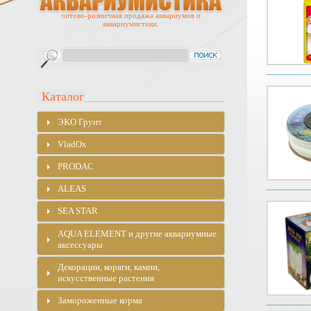
оптово-розничная продажа аквариумов и
аквариумистики.
Каталог
ЭKO Грунт
VladOx
PRODAC
ALEAS
SEA STAR
AQUA ELEMENT и другие аквариумные
аксессуары
Декорации, коряги, камни,
искусственные растения
Замороженные корма