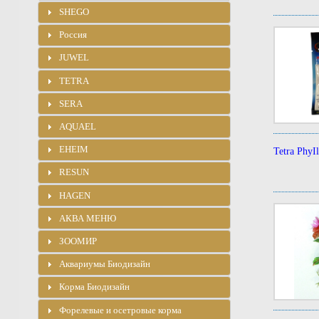
SHEGO
Россия
JUWEL
TETRA
SERA
AQUAEL
EHEIM
Tetra PhyI
RESUN
HAGEN
АКВА МЕНЮ
ЗООМИР
Аквариумы Биодизайн
Корма Биодизайн
Форелевые и осетровые корма