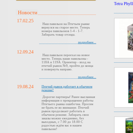
Tetra PhyI
Новости
17.02.25
Наш павильон на Птичьем рынке
вернулся на старое место. Теперь
номера павильонов 1-4 - 1-7.
Забирать товар отсюда.
подробнее...
12.09.24
Наш павильон переехал на новое
место. Теперь наши павильоны -
118А и 119А. Ориентир - вход на
птичий рынок №9, пройти до конца
и повернуть направо.
подробнее...
19.08.24
Птичий рынок работает в обычном
режиме!
Дорогие партнеры! Ранее высланная
информация о прекращении работы
Птичьего рынка ошибочна. Просим
не брать ее во внимание. Птичий
рынок продолжает работать в
обычном режиме. Забирать свои
заказы можно ежедневно, без
выходных, с 7.00 до 18.00 С
радостью ждём вас в нашем
павильоне!