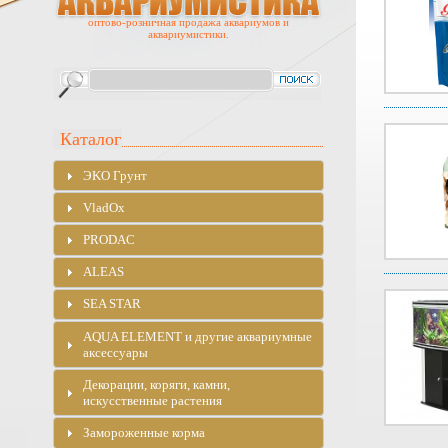
оптово-розничная продажа аквариумов и
аквариумистики.
Каталог
ЭKO Грунт
VladOx
PRODAC
ALEAS
SEA STAR
AQUA ELEMENT и другие аквариумные
аксессуары
Декорации, коряги, камни,
искусственные растения
Замороженные корма