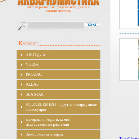
оптово-розничная продажа аквариумов и
аквариумистики.
Каталог
ЭKO Грунт
VladOx
PRODAC
ALEAS
SEA STAR
AQUA ELEMENT и другие аквариумные
аксессуары
Декорации, коряги, камни,
искусственные растения
Замороженные корма
TetraPlant