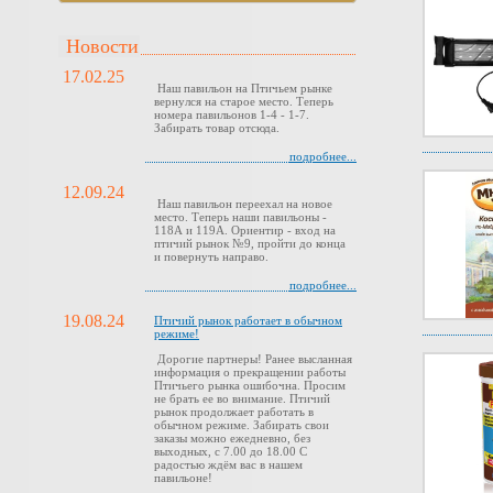
Новости
17.02.25
Наш павильон на Птичьем рынке
вернулся на старое место. Теперь
номера павильонов 1-4 - 1-7.
Забирать товар отсюда.
подробнее...
12.09.24
Наш павильон переехал на новое
место. Теперь наши павильоны -
118А и 119А. Ориентир - вход на
птичий рынок №9, пройти до конца
и повернуть направо.
подробнее...
19.08.24
Птичий рынок работает в обычном
режиме!
Дорогие партнеры! Ранее высланная
информация о прекращении работы
Птичьего рынка ошибочна. Просим
не брать ее во внимание. Птичий
рынок продолжает работать в
обычном режиме. Забирать свои
заказы можно ежедневно, без
выходных, с 7.00 до 18.00 С
радостью ждём вас в нашем
павильоне!