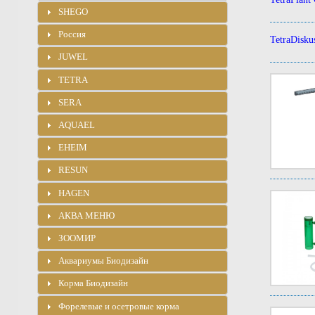
SHEGO
Россия
TetraDisku
JUWEL
TETRA
SERA
AQUAEL
EHEIM
RESUN
HAGEN
АКВА МЕНЮ
ЗООМИР
Аквариумы Биодизайн
Корма Биодизайн
Форелевые и осетровые корма