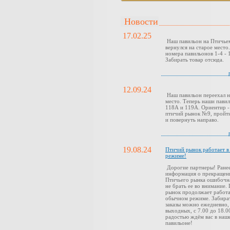
Новости
17.02.25
Наш павильон на Птичье
вернулся на старое место
номера павильонов 1-4 - 1
Забирать товар отсюда.
12.09.24
Наш павильон переехал н
место. Теперь наши павил
118А и 119А. Ориентир -
птичий рынок №9, пройти
и повернуть направо.
19.08.24
Птичий рынок работает 
режиме!
Дорогие партнеры! Ранее
информация о прекращен
Птичьего рынка ошибочн
не брать ее во внимание.
рынок продолжает работа
обычном режиме. Забира
заказы можно ежедневно,
выходных, с 7.00 до 18.0
радостью ждём вас в наш
павильоне!