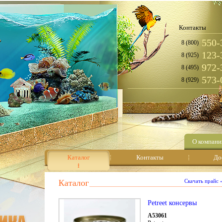
Контакты
550-
8 (800)
123-
8 (925)
972-
8 (495)
573-
8 (929)
О компани
Каталог
Контакты
До
Каталог
Скачать прайс
Petreet консервы
А53061