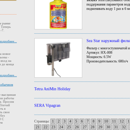
183285
Tetra EasyBalance Gol
поддержания параметров вод
подменивать воду 1 раз в 6 
м рынке
. Теперь
-7.
Sea Star наружный фил
подробнее...
Фильтр с многоступенчатой 
Артикул: НХ-008
а новое
Мощность: 6.5W
ьоны -
 вход на
Производительность: 680л/ч
 до конца
подробнее...
в обычном
Tetra AniMin Holiday
 высланная
ии работы
а. Просим
SERA Vipagran
 Птичий
ть в
ть свои
 без
0 С
1
2
3
4
5
6
7
8
9
10
11
12
1
Страницы:
ем
21
22
23
24
25
26
27
28
29
30
31
32