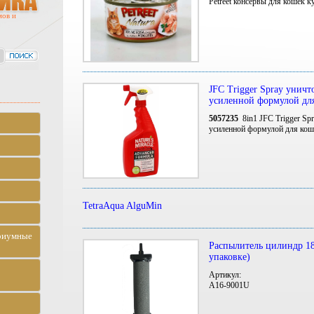
Petreet консервы для кошек к
мов и
JFC Trigger Spray уничт
усиленной формулой дл
5057235
8in1 JFC Trigger Sp
усиленной формулой для ко
TetraAqua AlguMin
риумные
Распылитель цилиндр 18
упаковке)
Артикул:
A16-9001U