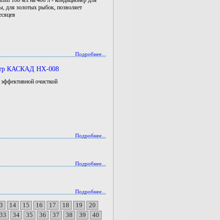
dfish 100 мл на 400 л - кондиционер для
ы, для золотых рыбок, позволяет
месяцев
Подробнее...
ьтр КАСКАД HX-008
и эффективной очисткой
Подробнее...
Подробнее...
Подробнее...
3
14
15
16
17
18
19
20
33
34
35
36
37
38
39
40