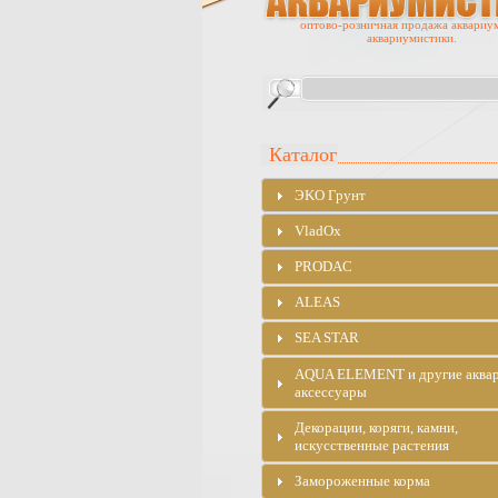
оптово-розничная продажа аквариу
аквариумистики.
Каталог
ЭKO Грунт
VladOx
PRODAC
ALEAS
SEA STAR
AQUA ELEMENT и другие аква
аксессуары
Декорации, коряги, камни,
искусственные растения
Замороженные корма