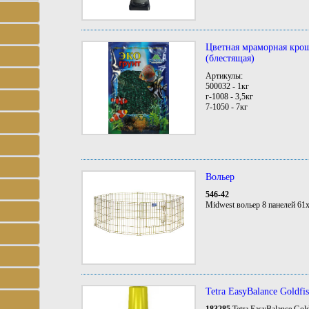
Цветная мраморная кр
(блестящая)
Артикулы:
500032 - 1кг
г-1008 - 3,5кг
7-1050 - 7кг
Вольер
546-42
Midwest вольер 8 панелей 6
Tetra EasyBalance Goldfi