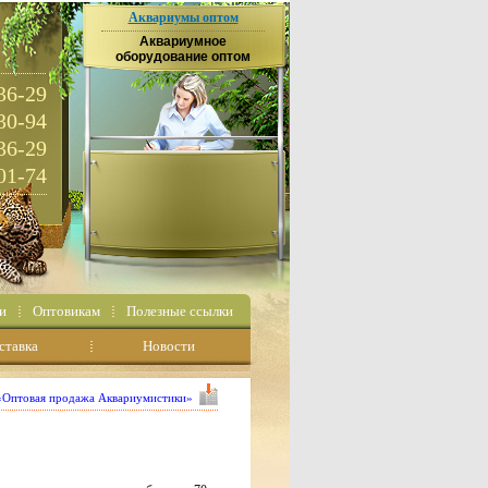
Аквариумы оптом
Аквариумное
оборудование оптом
36-29
30-94
36-29
01-74
и
Оптовикам
Полезные ссылки
ставка
Новости
 «Оптовая продажа Аквариумистики»