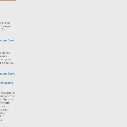
м рынке
. Теперь
-7.
подробнее...
а новое
ьоны -
 вход на
 до конца
подробнее...
в обычном
 высланная
ии работы
а. Просим
 Птичий
ть в
ть свои
 без
0 С
ем