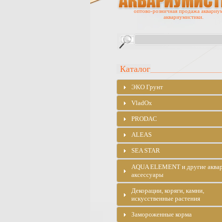
оптово-розничная продажа аквариу
аквариумистики.
Каталог
ЭKO Грунт
VladOx
PRODAC
ALEAS
SEA STAR
AQUA ELEMENT и другие аква
аксессуары
Декорации, коряги, камни,
искусственные растения
Замороженные корма