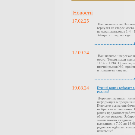
Новости
17.02.25
Наш павильон на Птичье
вернулся на старое место
номера павильонов 1-4 - 1
Забирать товар отсюда.
12.09.24
Наш павильон переехал н
место. Теперь наши павил
118А и 119А. Ориентир -
птичий рынок №9, пройти
и повернуть направо.
19.08.24
Птичий рынок работает 
режиме!
Дорогие партнеры! Ранее
информация о прекращен
Птичьего рынка ошибочн
не брать ее во внимание.
рынок продолжает работа
обычном режиме. Забира
заказы можно ежедневно,
выходных, с 7.00 до 18.0
радостью ждём вас в наш
павильоне!