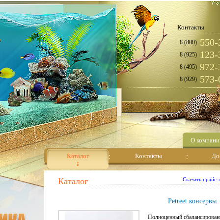
Контакты
550-
8 (800)
123-
8 (925)
972-
8 (495)
573-
8 (929)
О компани
Каталог
Контакты
До
Каталог
Скачать прайс
Petreet консервы
Полноценный сбалансированн