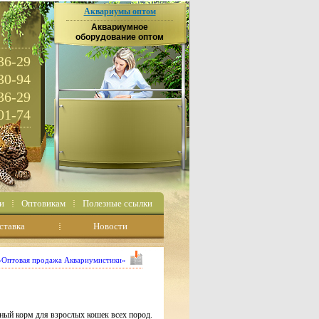
Аквариумы оптом
Аквариумное
оборудование оптом
36-29
30-94
36-29
01-74
и
Оптовикам
Полезные ссылки
ставка
Новости
 «Оптовая продажа Аквариумистики»
ый корм для взрослых кошек всех пород.