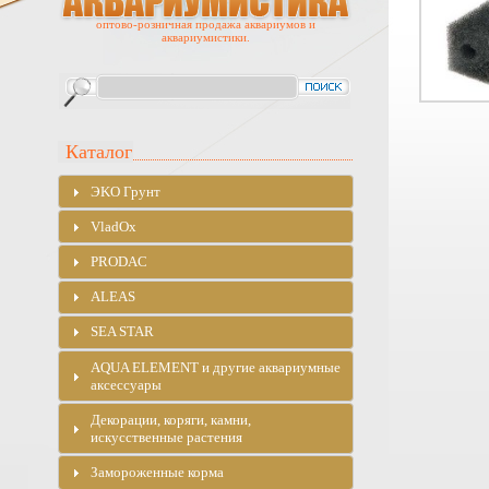
оптово-розничная продажа аквариумов и
аквариумистики.
Каталог
ЭKO Грунт
VladOx
PRODAC
ALEAS
SEA STAR
AQUA ELEMENT и другие аквариумные
аксессуары
Декорации, коряги, камни,
искусственные растения
Замороженные корма