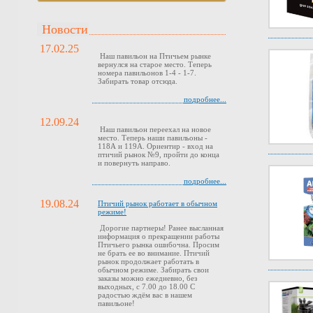
Новости
17.02.25
Наш павильон на Птичьем рынке
вернулся на старое место. Теперь
номера павильонов 1-4 - 1-7.
Забирать товар отсюда.
подробнее...
12.09.24
Наш павильон переехал на новое
место. Теперь наши павильоны -
118А и 119А. Ориентир - вход на
птичий рынок №9, пройти до конца
и повернуть направо.
подробнее...
19.08.24
Птичий рынок работает в обычном
режиме!
Дорогие партнеры! Ранее высланная
информация о прекращении работы
Птичьего рынка ошибочна. Просим
не брать ее во внимание. Птичий
рынок продолжает работать в
обычном режиме. Забирать свои
заказы можно ежедневно, без
выходных, с 7.00 до 18.00 С
радостью ждём вас в нашем
павильоне!