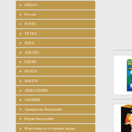
SHEGO
Россия
JUWEL
TETRA
SERA
AQUAEL
EHEIM
RESUN
HAGEN
АКВА МЕНЮ
ЗООМИР
Аквариумы Биодизайн
Корма Биодизайн
Форелевые и осетровые корма