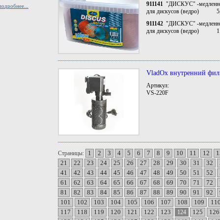
911141
"ДИСКУС" -медленно 
подробнее...
для дискусов (ведро) 5,
911142
"ДИСКУС" -медленно 
для дискусов (ведро) 1
VladOx внутренний фил
Артикул:
VS-220F
1
2
3
4
5
6
7
8
9
10
11
12
1
Страницы:
21
22
23
24
25
26
27
28
29
30
31
32
41
42
43
44
45
46
47
48
49
50
51
52
61
62
63
64
65
66
67
68
69
70
71
72
81
82
83
84
85
86
87
88
89
90
91
92
101
102
103
104
105
106
107
108
109
11
117
118
119
120
121
122
123
125
126
124