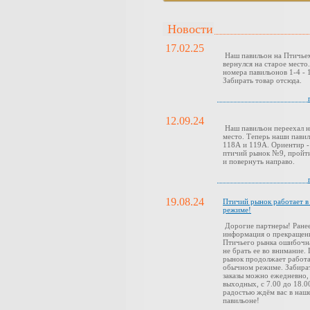
Новости
17.02.25
Наш павильон на Птичье
вернулся на старое место
номера павильонов 1-4 - 1
Забирать товар отсюда.
12.09.24
Наш павильон переехал н
место. Теперь наши павил
118А и 119А. Ориентир -
птичий рынок №9, пройти
и повернуть направо.
19.08.24
Птичий рынок работает 
режиме!
Дорогие партнеры! Ранее
информация о прекращен
Птичьего рынка ошибочн
не брать ее во внимание.
рынок продолжает работа
обычном режиме. Забира
заказы можно ежедневно,
выходных, с 7.00 до 18.0
радостью ждём вас в наш
павильоне!