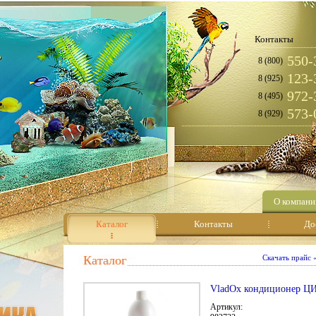
Контакты
550-
8 (800)
123-
8 (925)
972-
8 (495)
573-
8 (929)
О компани
Каталог
Контакты
До
Каталог
Скачать прайс
VladOx кондиционер Ц
Артикул: