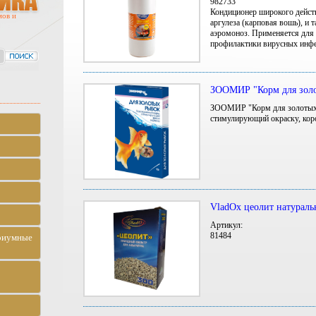
982733
Кондиционер широкого дейст
мов и
аргулеза (карповая вошь), и 
аэромоноз. Применяется для 
профилактики вирусных инф
ЗООМИР "Корм для зол
ЗООМИР "Корм для золотых 
стимулирующий окраску, кор
VladOx цеолит натураль
Артикул:
81484
риумные