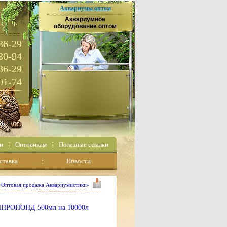
Аквариумы оптом
Аквариумное
оборудование оптом
36-29
30-94
36-29
01-74
и
Оптовикам
Полезные ссылки
ставка
Новости
 «Оптовая продажа Аквариумистики»
ИПРОПОНД 500мл на 10000л