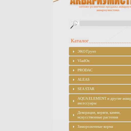
оптово-розничная продажа аквариу
аквариумистики.
Каталог
ЭKO Грунт
VladOx
PRODAC
ALEAS
SEA STAR
AQUA ELEMENT и другие аква
аксессуары
Декорации, коряги, камни,
искусственные растения
Замороженные корма