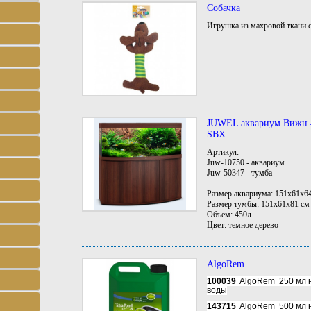
Собачка
Игрушка из махровой ткани с
JUWEL аквариум Вижн 4
SBX
Артикул:
Juw-10750 - аквариум
Juw-50347 - тумба
Размер аквариума: 151x61x6
Размер тумбы: 151x61x81 см
Объем: 450л
Цвет: темное дерево
AlgoRem
100039
AlgoRem 250 мл на
воды
143715
AlgoRem 500 мл н