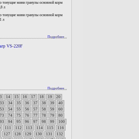
тонущие мини гранулы основной корм
8 л
тонущие мини гранулы основной корм
1 л
Подробнее...
ьтр VS-220F
Подробнее...
3
14
15
16
17
18
19
20
33
34
35
36
37
38
39
40
53
54
55
56
57
58
59
60
73
74
75
76
77
78
79
80
93
94
95
96
97
98
99
100
0
111
112
113
114
115
116
127
128
129
130
131
132