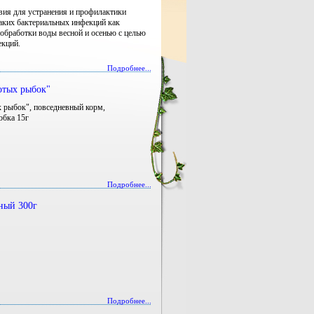
вия для устранения и профилактики
таких бактериальных инфекций как
обработки воды весной и осенью с целью
екций.
Подробнее...
отых рыбок"
рыбок", повседневный корм,
обка 15г
Подробнее...
ный 300г
Подробнее...