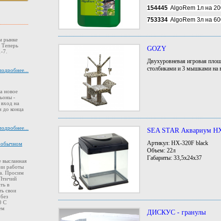
154445
AlgoRem 1л на 20
753334
AlgoRem 3л на 60
м рынке
. Теперь
GOZY
-7.
Двухуровневая игровая площа
столбиками и 3 мышками на 
подробнее...
а новое
ьоны -
 вход на
 до конца
подробнее...
SEA STAR Аквариум HX
Артикул: HX-320F black
в обычном
Объем: 22л
Габариты: 33,5x24x37
 высланная
ии работы
а. Просим
 Птичий
ть в
ть свои
 без
0 С
ем
ДИСКУС - гранулы