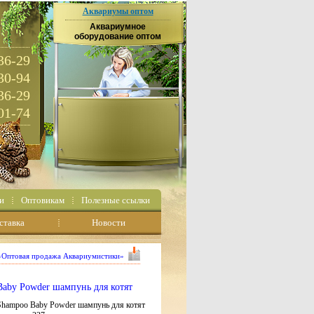
Аквариумы оптом
Аквариумное
оборудование оптом
36-29
30-94
36-29
01-74
и
Оптовикам
Полезные ссылки
ставка
Новости
 «Оптовая продажа Аквариумистики»
 Baby Powder шампунь для котят
n Shampoo Baby Powder шампунь для котят