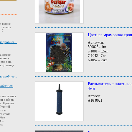
м рынке
. Теперь
-7.
Цветная мраморная кро
подробнее...
Артикулы:
500025 - 1кг
г-1001 - 3,5кг
а новое
7-1042 - 7кг
ьоны -
г-1052 - 25кг
 вход на
 до конца
подробнее...
Распылитель с пластик
в обычном
4мм
Артикул:
 высланная
ии работы
A16-9021
а. Просим
 Птичий
ть в
ть свои
 без
0 С
ем