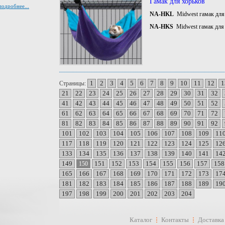
Гамак для хорьков
подробнее...
NA-HKL
Midwest гамак для
NA-HKS
Midwest гамак для
1
2
3
4
5
6
7
8
9
10
11
12
1
Страницы:
21
22
23
24
25
26
27
28
29
30
31
32
41
42
43
44
45
46
47
48
49
50
51
52
61
62
63
64
65
66
67
68
69
70
71
72
81
82
83
84
85
86
87
88
89
90
91
92
101
102
103
104
105
106
107
108
109
11
117
118
119
120
121
122
123
124
125
12
133
134
135
136
137
138
139
140
141
14
149
151
152
153
154
155
156
157
158
150
165
166
167
168
169
170
171
172
173
17
181
182
183
184
185
186
187
188
189
19
197
198
199
200
201
202
203
204
Каталог
Контакты
Доставка