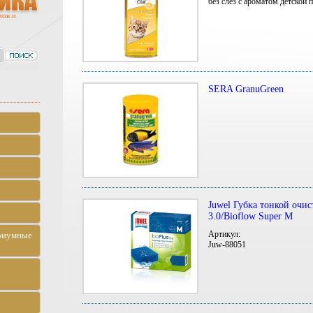
без слез с ароматом детской
мов и
SERA GranuGreen
Juwel Губка тонкой очис
3.0/Bioflow Super M
Артикул:
риумные
Juw-88051