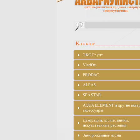
оптово-розничная продажа аквариу
аквариумистики.
Каталог
ЭKO Грунт
VladOx
PRODAC
ALEAS
SEA STAR
AQUA ELEMENT и другие аква
аксессуары
Декорации, коряги, камни,
искусственные растения
Замороженные корма