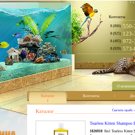
Контакты
550-
8 (800)
123-
8 (925)
972-
8 (495)
573-
8 (929)
О компани
Каталог
Контакты
До
Каталог
Скачать прайс
Tearless Kitten Shampoo
1826910
8in1 Tearless Kitte