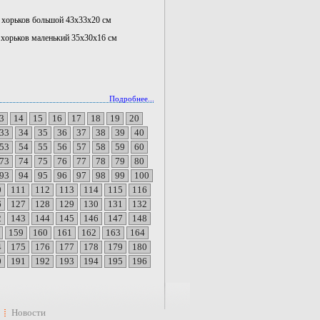
 хорьков большой 43х33х20 см
 хорьков маленький 35х30х16 см
Подробнее...
3
14
15
16
17
18
19
20
33
34
35
36
37
38
39
40
53
54
55
56
57
58
59
60
73
74
75
76
77
78
79
80
93
94
95
96
97
98
99
100
0
111
112
113
114
115
116
6
127
128
129
130
131
132
2
143
144
145
146
147
148
159
160
161
162
163
164
4
175
176
177
178
179
180
0
191
192
193
194
195
196
Новости