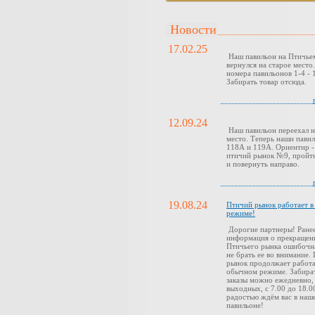
Новости
17.02.25
Наш павильон на Птичье
вернулся на старое место
номера павильонов 1-4 - 1
Забирать товар отсюда.
12.09.24
Наш павильон переехал н
место. Теперь наши павил
118А и 119А. Ориентир -
птичий рынок №9, пройти
и повернуть направо.
19.08.24
Птичий рынок работает 
режиме!
Дорогие партнеры! Ранее
информация о прекращен
Птичьего рынка ошибочн
не брать ее во внимание.
рынок продолжает работа
обычном режиме. Забира
заказы можно ежедневно,
выходных, с 7.00 до 18.0
радостью ждём вас в наш
павильоне!