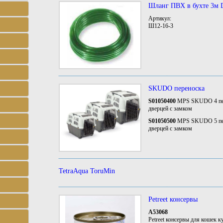
Шланг ПВХ в бухте 3м 
Артикул:
Ш12-16-3
SKUDO переноска
S01050400
MPS SKUDO 4 пере
дверцей с замком
S01050500
MPS SKUDO 5 пере
дверцей с замком
TetraAqua ToruMin
Petreet консервы
А53068
Petreet консервы для кошек к