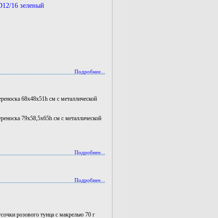
D12/16 зеленый
Подробнее...
носка 68х48х51h см с металлической
носка 79х58,5х65h см с металлической
Подробнее...
Подробнее...
усочки розового тунца с макрелью 70 г