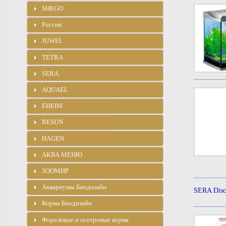
SHEGO
Россия
JUWEL
TETRA
SERA
AQUAEL
EHEIM
RESUN
HAGEN
АКВА МЕНЮ
ЗООМИР
Аквариумы Биодизайн
SERA Disc
Корма Биодизайн
Форелевые и осетровые корма