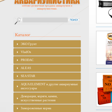
оптово-розничная продажа аквариумов и
аквариумистики.
Каталог
ЭKO Грунт
VladOx
PRODAC
ALEAS
SEA STAR
AQUA ELEMENT и другие аквариумные
аксессуары
Декорации, коряги, камни,
искусственные растения
Замороженные корма