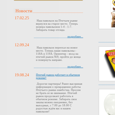
Новости
17.02.25
Наш павильон на Птичьем рынке
вернулся на старое место. Теперь
номера павильонов 1-4 - 1-7.
Забирать товар отсюда.
подробнее...
12.09.24
Наш павильон переехал на новое
место. Теперь наши павильоны -
118А и 119А. Ориентир - вход на
птичий рынок №9, пройти до конца
и повернуть направо.
подробнее...
19.08.24
Птичий рынок работает в обычном
режиме!
Дорогие партнеры! Ранее высланная
информация о прекращении работы
Птичьего рынка ошибочна. Просим
не брать ее во внимание. Птичий
рынок продолжает работать в
обычном режиме. Забирать свои
заказы можно ежедневно, без
выходных, с 7.00 до 18.00 С
радостью ждём вас в нашем
павильоне!