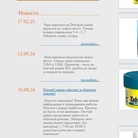
Новости
17.02.25
Наш павильон на Птичьем рынке
вернулся на старое место. Теперь
номера павильонов 1-4 - 1-7.
Забирать товар отсюда.
подробнее...
12.09.24
Наш павильон переехал на новое
место. Теперь наши павильоны -
118А и 119А. Ориентир - вход на
птичий рынок №9, пройти до конца
и повернуть направо.
подробнее...
19.08.24
Птичий рынок работает в обычном
режиме!
Дорогие партнеры! Ранее высланная
информация о прекращении работы
Птичьего рынка ошибочна. Просим
не брать ее во внимание. Птичий
рынок продолжает работать в
обычном режиме. Забирать свои
заказы можно ежедневно, без
выходных, с 7.00 до 18.00 С
радостью ждём вас в нашем
павильоне!