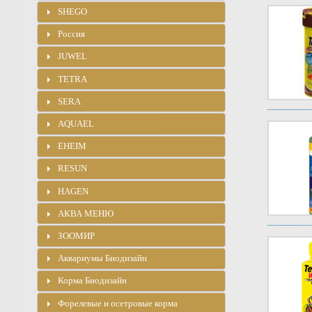
SHEGO
Россия
JUWEL
TETRA
SERA
AQUAEL
EHEIM
RESUN
HAGEN
АКВА МЕНЮ
ЗООМИР
Аквариумы Биодизайн
Корма Биодизайн
Форелевые и осетровые корма