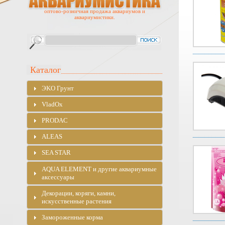
оптово-розничная продажа аквариумов и
аквариумистики.
Каталог
ЭKO Грунт
VladOx
PRODAC
ALEAS
SEA STAR
AQUA ELEMENT и другие аквариумные
аксессуары
Декорации, коряги, камни,
искусственные растения
Замороженные корма