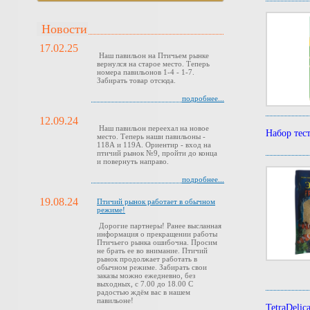
Новости
17.02.25
Наш павильон на Птичьем рынке
вернулся на старое место. Теперь
номера павильонов 1-4 - 1-7.
Забирать товар отсюда.
подробнее...
12.09.24
Наш павильон переехал на новое
Набор тест
место. Теперь наши павильоны -
118А и 119А. Ориентир - вход на
птичий рынок №9, пройти до конца
и повернуть направо.
подробнее...
19.08.24
Птичий рынок работает в обычном
режиме!
Дорогие партнеры! Ранее высланная
информация о прекращении работы
Птичьего рынка ошибочна. Просим
не брать ее во внимание. Птичий
рынок продолжает работать в
обычном режиме. Забирать свои
заказы можно ежедневно, без
выходных, с 7.00 до 18.00 С
радостью ждём вас в нашем
павильоне!
TetraDelic