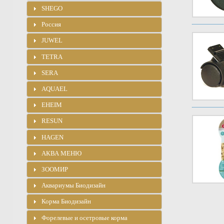
SHEGO
Россия
JUWEL
TETRA
SERA
AQUAEL
EHEIM
RESUN
HAGEN
АКВА МЕНЮ
ЗООМИР
Аквариумы Биодизайн
Корма Биодизайн
Форелевые и осетровые корма