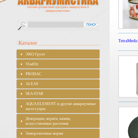
оптово-розничная продажа аквариумов и
аквариумистики.
TetraMedi
Каталог
ЭKO Грунт
VladOx
PRODAC
ALEAS
SEA STAR
AQUA ELEMENT и другие аквариумные
аксессуары
Декорации, коряги, камни,
искусственные растения
Замороженные корма