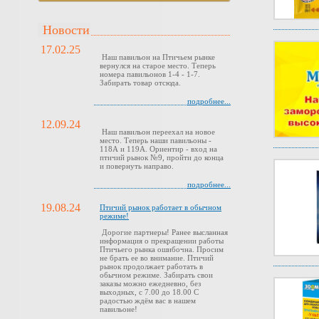
Новости
17.02.25
Наш павильон на Птичьем рынке
вернулся на старое место. Теперь
номера павильонов 1-4 - 1-7.
Забирать товар отсюда.
подробнее...
12.09.24
Наш павильон переехал на новое
место. Теперь наши павильоны -
118А и 119А. Ориентир - вход на
птичий рынок №9, пройти до конца
и повернуть направо.
подробнее...
19.08.24
Птичий рынок работает в обычном
режиме!
Дорогие партнеры! Ранее высланная
информация о прекращении работы
Птичьего рынка ошибочна. Просим
не брать ее во внимание. Птичий
рынок продолжает работать в
обычном режиме. Забирать свои
заказы можно ежедневно, без
выходных, с 7.00 до 18.00 С
радостью ждём вас в нашем
павильоне!