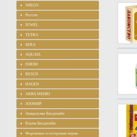
SHEGO
Россия
JUWEL
TETRA
SERA
AQUAEL
EHEIM
RESUN
HAGEN
АКВА МЕНЮ
ЗООМИР
Аквариумы Биодизайн
Корма Биодизайн
Форелевые и осетровые корма