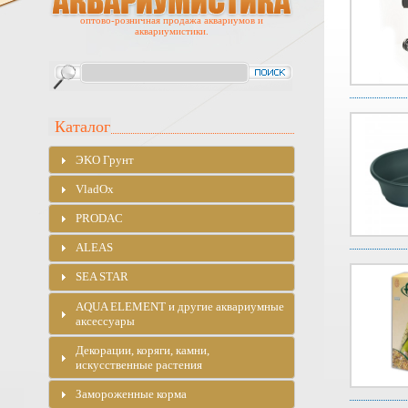
оптово-розничная продажа аквариумов и
аквариумистики.
Каталог
ЭKO Грунт
VladOx
PRODAC
ALEAS
SEA STAR
AQUA ELEMENT и другие аквариумные
аксессуары
Декорации, коряги, камни,
искусственные растения
Замороженные корма