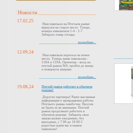
Новости
17.02.25
Наш павильон на Птичьем рынке
вернулся на старое место. Теперь
номера павильонов 1-4 - 1-7.
Забирать товар отсюда.
подробнее...
12.09.24
Наш павильон переехал на новое
место. Теперь наши павильоны -
118А и 119А. Ориентир - вход на
птичий рынок №9, пройти до конца
и повернуть направо.
подробнее...
19.08.24
Птичий рынок работает в обычном
режиме!
Дорогие партнеры! Ранее высланная
информация о прекращении работы
Птичьего рынка ошибочна. Просим
не брать ее во внимание. Птичий
рынок продолжает работать в
обычном режиме. Забирать свои
заказы можно ежедневно, без
выходных, с 7.00 до 18.00 С
радостью ждём вас в нашем
павильоне!