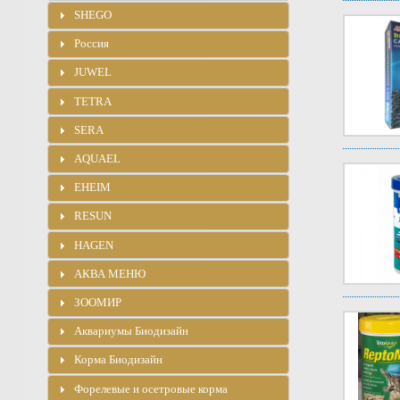
SHEGO
Россия
JUWEL
TETRA
SERA
AQUAEL
EHEIM
RESUN
HAGEN
АКВА МЕНЮ
ЗООМИР
Аквариумы Биодизайн
Корма Биодизайн
Форелевые и осетровые корма