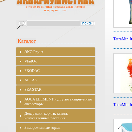
оптово-розничная продажа аквариумов и
аквариумистики.
TetraMin J
Каталог
ЭKO Грунт
VladOx
PRODAC
ALEAS
SEA STAR
AQUA ELEMENT и другие аквариумные
аксессуары
TetraMin J
Декорации, коряги, камни,
искусственные растения
Замороженные корма