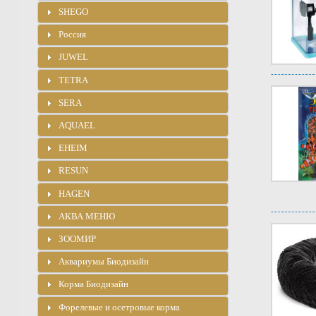
SHEGO
Россия
JUWEL
TETRA
SERA
AQUAEL
EHEIM
RESUN
HAGEN
АКВА МЕНЮ
ЗООМИР
Аквариумы Биодизайн
Корма Биодизайн
Форелевые и осетровые корма