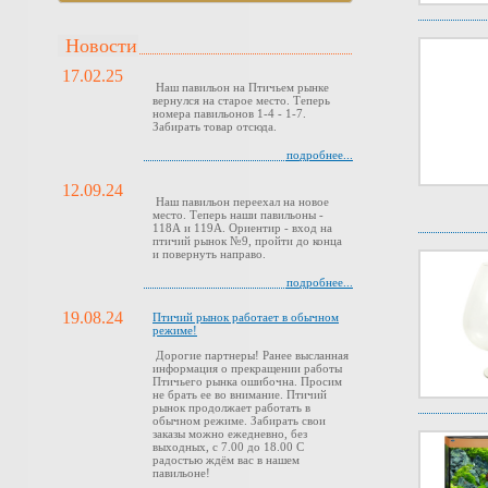
Новости
17.02.25
Наш павильон на Птичьем рынке
вернулся на старое место. Теперь
номера павильонов 1-4 - 1-7.
Забирать товар отсюда.
подробнее...
12.09.24
Наш павильон переехал на новое
место. Теперь наши павильоны -
118А и 119А. Ориентир - вход на
птичий рынок №9, пройти до конца
и повернуть направо.
подробнее...
19.08.24
Птичий рынок работает в обычном
режиме!
Дорогие партнеры! Ранее высланная
информация о прекращении работы
Птичьего рынка ошибочна. Просим
не брать ее во внимание. Птичий
рынок продолжает работать в
обычном режиме. Забирать свои
заказы можно ежедневно, без
выходных, с 7.00 до 18.00 С
радостью ждём вас в нашем
павильоне!