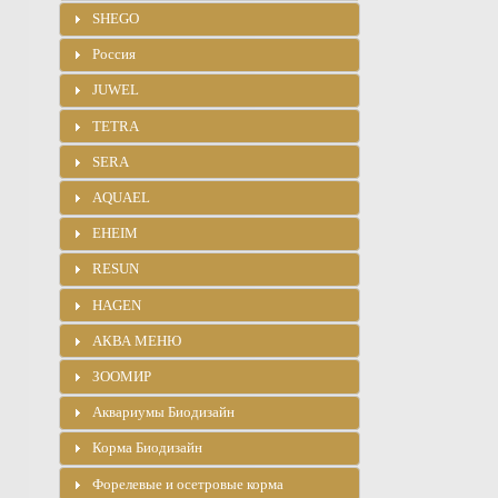
SHEGO
Россия
JUWEL
TETRA
SERA
AQUAEL
EHEIM
RESUN
HAGEN
АКВА МЕНЮ
ЗООМИР
Аквариумы Биодизайн
Корма Биодизайн
Форелевые и осетровые корма