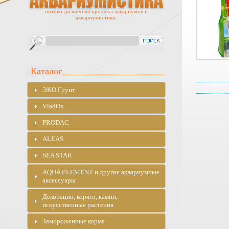
оптово-розничная продажа аквариумов и
аквариумистики.
Каталог
ЭKO Грунт
VladOx
PRODAC
ALEAS
SEA STAR
AQUA ELEMENT и другие аквариумные
аксессуары
Декорации, коряги, камни,
искусственные растения
Замороженные корма