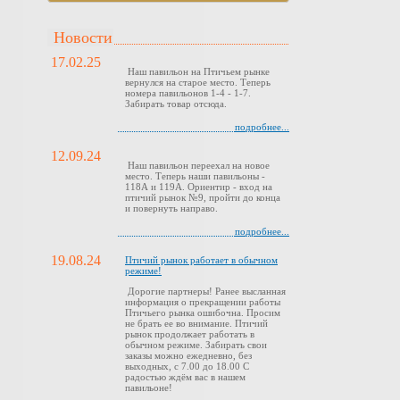
Новости
17.02.25
Наш павильон на Птичьем рынке
вернулся на старое место. Теперь
номера павильонов 1-4 - 1-7.
Забирать товар отсюда.
подробнее...
12.09.24
Наш павильон переехал на новое
место. Теперь наши павильоны -
118А и 119А. Ориентир - вход на
птичий рынок №9, пройти до конца
и повернуть направо.
подробнее...
19.08.24
Птичий рынок работает в обычном
режиме!
Дорогие партнеры! Ранее высланная
информация о прекращении работы
Птичьего рынка ошибочна. Просим
не брать ее во внимание. Птичий
рынок продолжает работать в
обычном режиме. Забирать свои
заказы можно ежедневно, без
выходных, с 7.00 до 18.00 С
радостью ждём вас в нашем
павильоне!