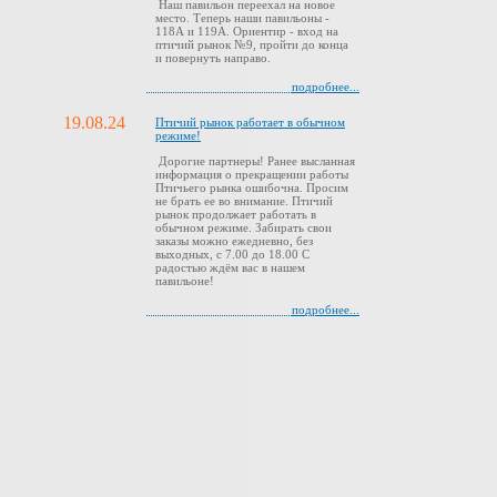
Наш павильон переехал на новое
место. Теперь наши павильоны -
118А и 119А. Ориентир - вход на
птичий рынок №9, пройти до конца
и повернуть направо.
подробнее...
19.08.24
Птичий рынок работает в обычном
режиме!
Дорогие партнеры! Ранее высланная
информация о прекращении работы
Птичьего рынка ошибочна. Просим
не брать ее во внимание. Птичий
рынок продолжает работать в
обычном режиме. Забирать свои
заказы можно ежедневно, без
выходных, с 7.00 до 18.00 С
радостью ждём вас в нашем
павильоне!
подробнее...