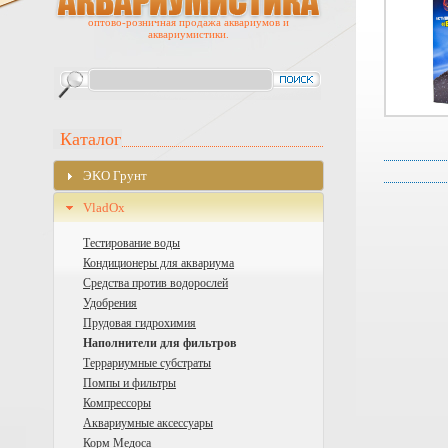
оптово-розничная продажа аквариумов и
аквариумистики.
Каталог
ЭKO Грунт
VladOx
Тестирование воды
Кондиционеры для аквариума
Средства против водорослей
Удобрения
Прудовая гидрохимия
Наполнители для фильтров
Террариумные субстраты
Помпы и фильтры
Компрессоры
Аквариумные аксессуары
Корм Медоса