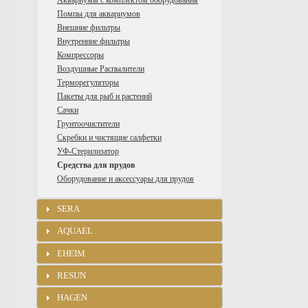
Аквариумы с комплектом оборудования
Помпы для аквариумов
Внешние фильтры
Внутренние фильтры
Компрессоры
Воздушные Распылители
Терморегуляторы
Пакеты для рыб и растений
Сачки
Грунтоочистители
Скребки и чистящие салфетки
УФ-Стерилизатор
Средства для прудов
Оборудование и аксессуары для прудов
SERA
AQUAEL
EHEIM
RESUN
HAGEN