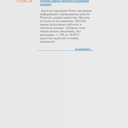
19.08.24
Птичий рынок работает в обычном
режиме!
Дорогие партнеры! Ранее высланная
информация о прекращении работы
Птичьего рынка ошибочна. Просим
не брать ее во внимание. Птичий
рынок продолжает работать в
обычном режиме. Забирать свои
заказы можно ежедневно, без
выходных, с 7.00 до 18.00 С
радостью ждём вас в нашем
павильоне!
подробнее...