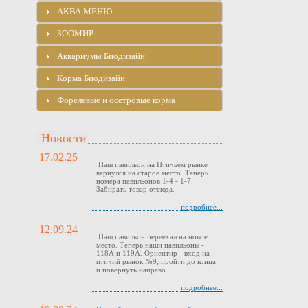
АКВА МЕНЮ
ЗООМИР
Аквариумы Биодизайн
Корма Биодизайн
Форелевые и осетровые корма
Новости
17.02.25
Наш павильон на Птичьем рынке
вернулся на старое место. Теперь
номера павильонов 1-4 - 1-7.
Забирать товар отсюда.
подробнее...
12.09.24
Наш павильон переехал на новое
место. Теперь наши павильоны -
118А и 119А. Ориентир - вход на
птичий рынок №9, пройти до конца
и повернуть направо.
подробнее...