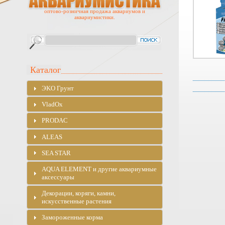
оптово-розничная продажа аквариумов и
аквариумистики.
Каталог
ЭKO Грунт
VladOx
PRODAC
ALEAS
SEA STAR
AQUA ELEMENT и другие аквариумные
аксессуары
Декорации, коряги, камни,
искусственные растения
Замороженные корма