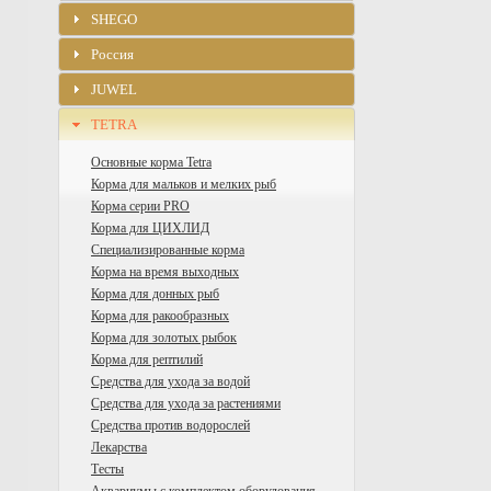
SHEGO
Россия
JUWEL
TETRA
Основные корма Tetra
Корма для мальков и мелких рыб
Корма серии PRO
Корма для ЦИХЛИД
Специализированные корма
Корма на время выходных
Корма для донных рыб
Корма для ракообразных
Корма для золотых рыбок
Корма для рептилий
Средства для ухода за водой
Средства для ухода за растениями
Средства против водорослей
Лекарства
Тесты