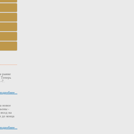
м рынке
. Теперь
-7.
подробнее...
а новое
ьоны -
 вход на
 до конца
подробнее...