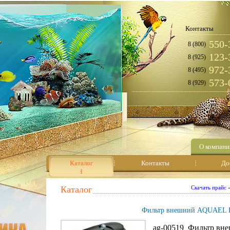
Контакты
550-
8 (800)
123-
8 (925)
972-
8 (495)
573-
8 (929)
О компани
Каталог
Контакты
До
Каталог
Скачать прайс
Фильтр внешний AQUAEL F
ag-00519 Фильтр вн