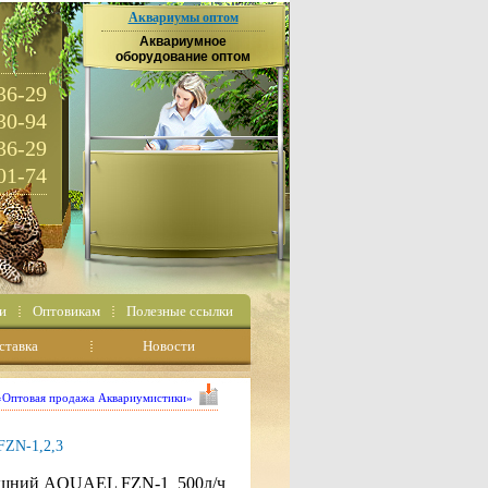
Аквариумы оптом
Аквариумное
оборудование оптом
36-29
30-94
36-29
01-74
и
Оптовикам
Полезные ссылки
ставка
Новости
 «Оптовая продажа Аквариумистики»
ZN-1,2,3
ешний AQUAEL FZN-1 500л/ч