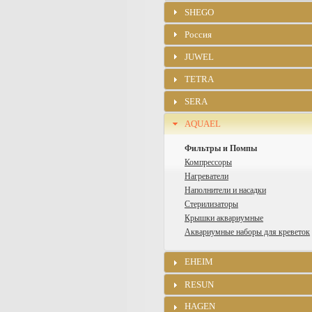
SHEGO
Россия
JUWEL
TETRA
SERA
AQUAEL
Фильтры и Помпы
Компрессоры
Нагреватели
Наполнители и насадки
Стерилизаторы
Крышки аквариумные
Аквариумные наборы для креветок
EHEIM
RESUN
HAGEN