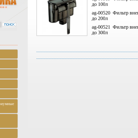
до 100л
мов и
ag-00520 Фильтр вн
до 200л
ag-00521 Фильтр вн
до 300л
риумные