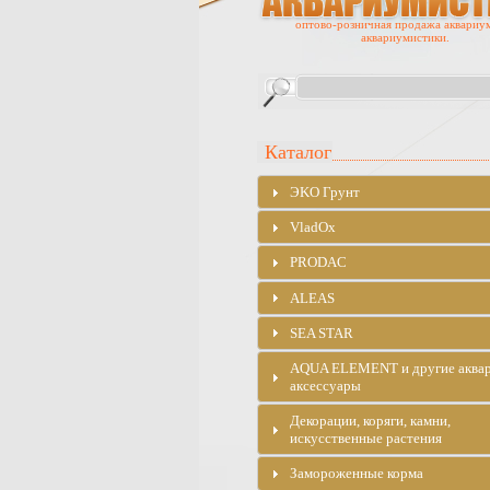
оптово-розничная продажа аквариу
аквариумистики.
Каталог
ЭKO Грунт
VladOx
PRODAC
ALEAS
SEA STAR
AQUA ELEMENT и другие аква
аксессуары
Декорации, коряги, камни,
искусственные растения
Замороженные корма