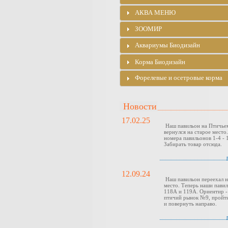
АКВА МЕНЮ
ЗООМИР
Аквариумы Биодизайн
Корма Биодизайн
Форелевые и осетровые корма
Новости
17.02.25
Наш павильон на Птичье
вернулся на старое место
номера павильонов 1-4 - 1
Забирать товар отсюда.
12.09.24
Наш павильон переехал н
место. Теперь наши павил
118А и 119А. Ориентир -
птичий рынок №9, пройти
и повернуть направо.