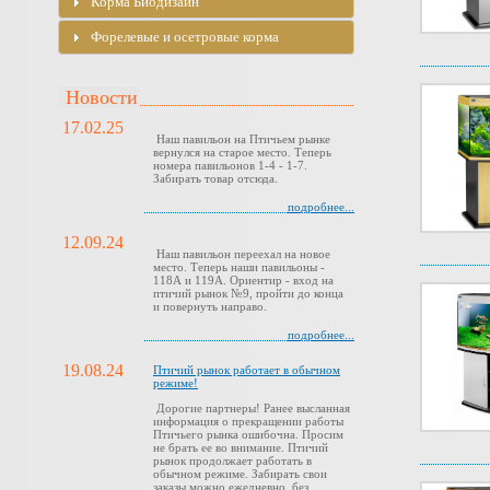
Корма Биодизайн
Форелевые и осетровые корма
Новости
17.02.25
Наш павильон на Птичьем рынке
вернулся на старое место. Теперь
номера павильонов 1-4 - 1-7.
Забирать товар отсюда.
подробнее...
12.09.24
Наш павильон переехал на новое
место. Теперь наши павильоны -
118А и 119А. Ориентир - вход на
птичий рынок №9, пройти до конца
и повернуть направо.
подробнее...
19.08.24
Птичий рынок работает в обычном
режиме!
Дорогие партнеры! Ранее высланная
информация о прекращении работы
Птичьего рынка ошибочна. Просим
не брать ее во внимание. Птичий
рынок продолжает работать в
обычном режиме. Забирать свои
заказы можно ежедневно, без