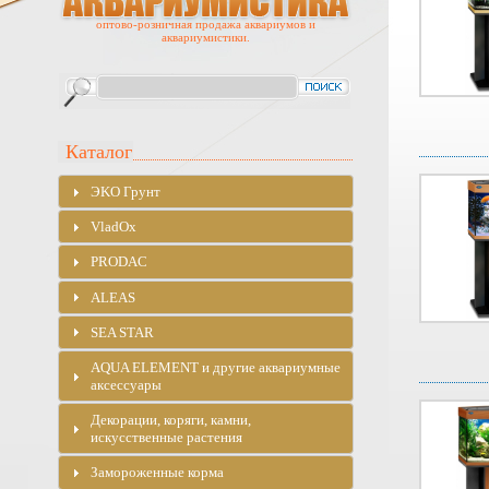
оптово-розничная продажа аквариумов и
аквариумистики.
Каталог
ЭKO Грунт
VladOx
PRODAC
ALEAS
SEA STAR
AQUA ELEMENT и другие аквариумные
аксессуары
Декорации, коряги, камни,
искусственные растения
Замороженные корма