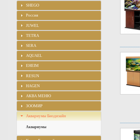
SHEGO
Россия
JUWEL
TETRA
SERA
AQUAEL
EHEIM
RESUN
HAGEN
АКВА МЕНЮ
ЗООМИР
Аквариумы Биодизайн
Аквариумы