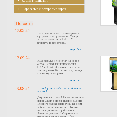
Корма Биодизайн
Форелевые и осетровые корма
Новости
17.02.25
Наш павильон на Птичьем рынке
вернулся на старое место. Теперь
номера павильонов 1-4 - 1-7.
Забирать товар отсюда.
подробнее...
12.09.24
Наш павильон переехал на новое
место. Теперь наши павильоны -
118А и 119А. Ориентир - вход на
птичий рынок №9, пройти до конца
и повернуть направо.
подробнее...
19.08.24
Птичий рынок работает в обычном
режиме!
Дорогие партнеры! Ранее высланная
информация о прекращении работы
Птичьего рынка ошибочна. Просим
не брать ее во внимание. Птичий
рынок продолжает работать в
обычном режиме. Забирать свои
заказы можно ежедневно, без