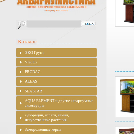
оптово-розничная продажа аквариумов и
аквариумистики.
Каталог
ЭKO Грунт
VladOx
PRODAC
ALEAS
SEA STAR
AQUA ELEMENT и другие аквариумные
аксессуары
Декорации, коряги, камни,
искусственные растения
Замороженные корма