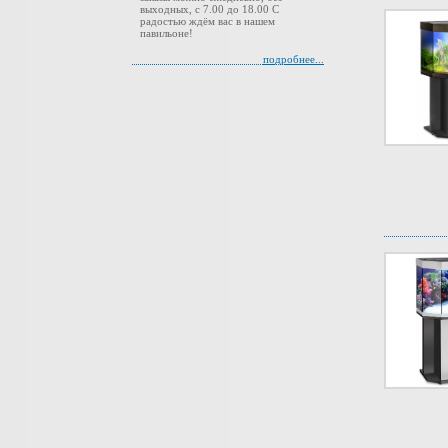
выходных, с 7.00 до 18.00 С
радостью ждём вас в нашем
павильоне!
подробнее...