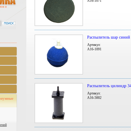
A16-1071
мов и
Распылитель шар синий
Артикул:
A16-1091
Распылитель цилиндр 3
Артикул:
A16-5002
риумные
тений