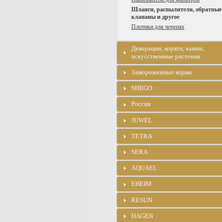
Шланги, распылители, обратные
клапаны и другое
Плотики для черепах
Декорации, коряги, камни,
искусственные растения
Замороженные корма
SHEGO
Россия
JUWEL
TETRA
SERA
AQUAEL
EHEIM
RESUN
HAGEN