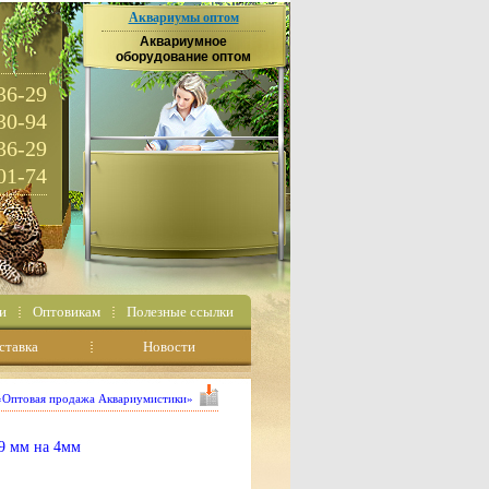
Аквариумы оптом
Аквариумное
оборудование оптом
36-29
30-94
36-29
01-74
и
Оптовикам
Полезные ссылки
ставка
Новости
 «Оптовая продажа Аквариумистики»
9 мм на 4мм