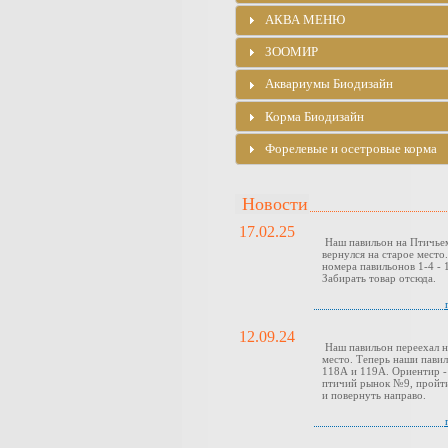
АКВА МЕНЮ
ЗООМИР
Аквариумы Биодизайн
Корма Биодизайн
Форелевые и осетровые корма
Новости
17.02.25
Наш павильон на Птичье
вернулся на старое место
номера павильонов 1-4 - 1
Забирать товар отсюда.
12.09.24
Наш павильон переехал н
место. Теперь наши павил
118А и 119А. Ориентир -
птичий рынок №9, пройти
и повернуть направо.