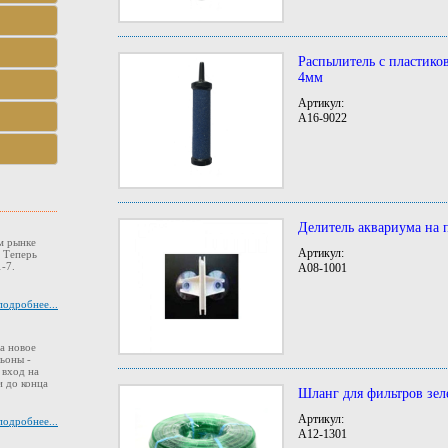
Распылитель с пластик
4мм
Артикул:
A16-9022
Делитель аквариума на 
м рынке
Артикул:
. Теперь
-7.
A08-1001
подробнее...
а новое
ьоны -
 вход на
 до конца
Шланг для фильтров зел
Артикул:
подробнее...
A12-1301