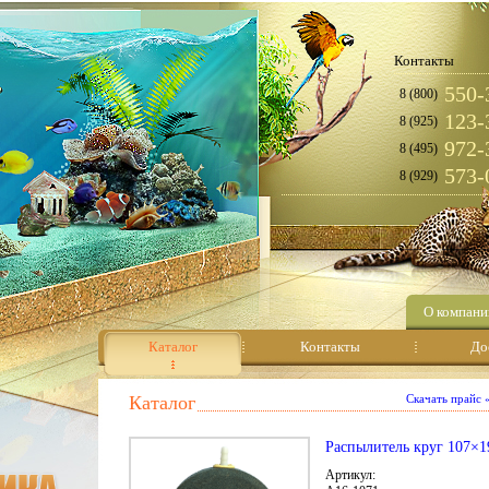
Контакты
550-
8 (800)
123-
8 (925)
972-
8 (495)
573-
8 (929)
О компани
Каталог
Контакты
До
Каталог
Скачать прайс
Распылитель круг 107×1
Артикул: