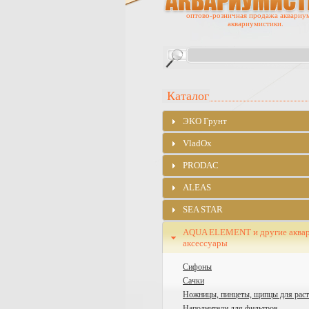
оптово-розничная продажа аквариу
аквариумистики.
Каталог
ЭKO Грунт
VladOx
PRODAC
ALEAS
SEA STAR
AQUA ELEMENT и другие аква
аксессуары
Сифоны
Сачки
Ножницы, пинцеты, щипцы для рас
Наполнители для фильтров