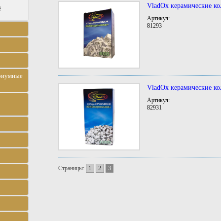
VladOx керамические ко
в
Артикул:
81293
риумные
VladOx керамические ко
Артикул:
82931
1
2
Страницы:
3