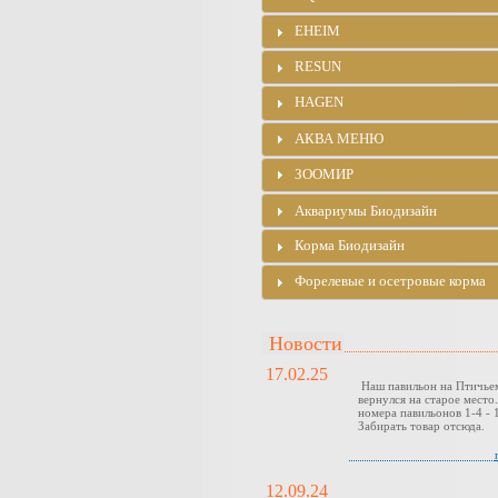
EHEIM
RESUN
HAGEN
АКВА МЕНЮ
ЗООМИР
Аквариумы Биодизайн
Корма Биодизайн
Форелевые и осетровые корма
Новости
17.02.25
Наш павильон на Птичье
вернулся на старое место
номера павильонов 1-4 - 1
Забирать товар отсюда.
12.09.24