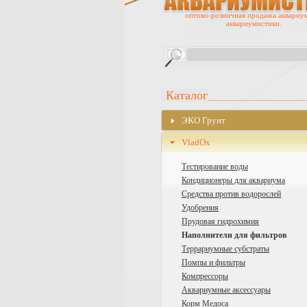
оптово-розничная продажа аквариу
аквариумистики.
Каталог
ЭKO Грунт
VladOx
Тестирование воды
Кондиционеры для аквариума
Средства против водорослей
Удобрения
Прудовая гидрохимия
Наполнители для фильтров
Террариумные субстраты
Помпы и фильтры
Компрессоры
Аквариумные аксессуары
Корм Медоса