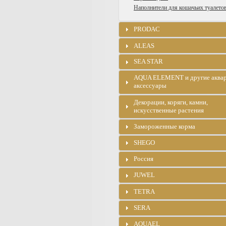
Наполнители для кошачьих туалето
PRODAC
ALEAS
SEA STAR
AQUA ELEMENT и другие аква
аксессуары
Декорации, коряги, камни,
искусственные растения
Замороженные корма
SHEGO
Россия
JUWEL
TETRA
SERA
AQUAEL