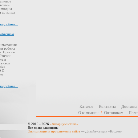
а новое
ьоны -
 вход на
 до конца
подробнее...
в обычном
 высланная
ии работы
а. Просим
 Птичий
ть в
ть свои
 без
0 С
ем
подробнее...
Каталог
Контакты
Доставка
О компании
Оптовикам
Поле
© 2010 - 2026
«Аквариумистика»
Все права защищены
Оптимизация и продвижение сайта
—
Дизайн-студия «Корден»