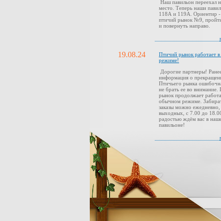
Наш павильон переехал н
место. Теперь наши павил
118А и 119А. Ориентир -
птичий рынок №9, пройти
и повернуть направо.
19.08.24
Птичий рынок работает 
режиме!
Дорогие партнеры! Ранее
информация о прекращен
Птичьего рынка ошибочн
не брать ее во внимание.
рынок продолжает работа
обычном режиме. Забира
заказы можно ежедневно,
выходных, с 7.00 до 18.0
радостью ждём вас в наш
павильоне!