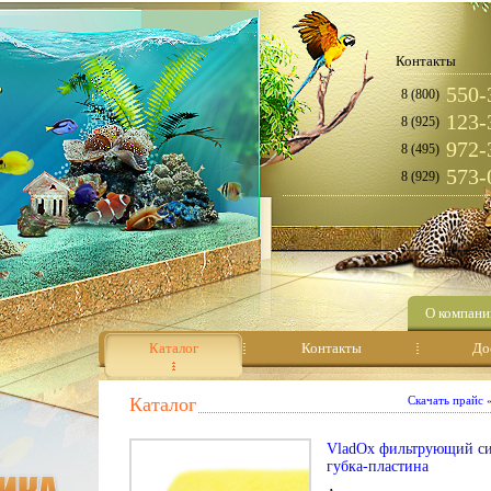
Контакты
550-
8 (800)
123-
8 (925)
972-
8 (495)
573-
8 (929)
О компани
Каталог
Контакты
До
Каталог
Скачать прайс
VladOx фильтрующий си
губка-пластина