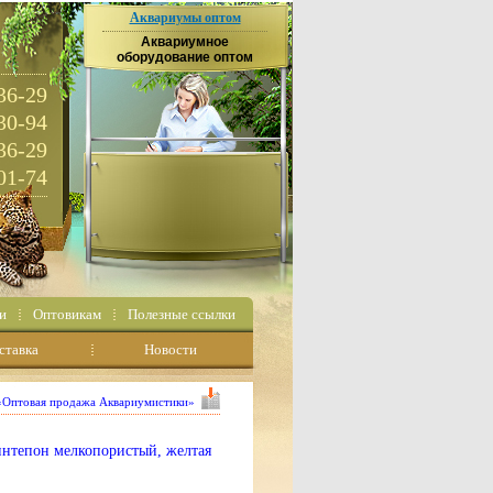
Аквариумы оптом
Аквариумное
оборудование оптом
36-29
30-94
36-29
01-74
и
Оптовикам
Полезные ссылки
ставка
Новости
 «Оптовая продажа Аквариумистики»
нтепон мелкопористый, желтая