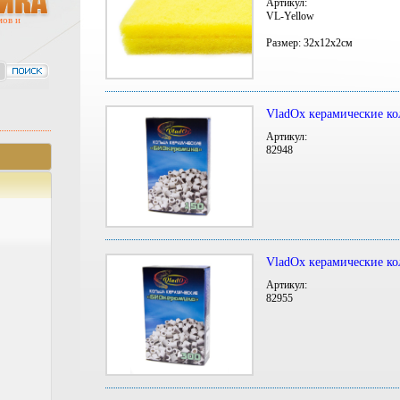
Артикул:
VL-Yellow
мов и
Размер: 32х12х2см
VladOx керамические ко
Артикул:
82948
VladOx керамические ко
Артикул:
82955