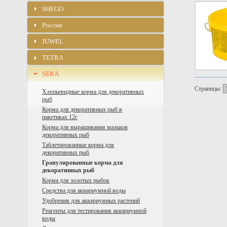
SHEGO
Россия
JUWEL
TETRA
SERA
Страницы:
Хлопьевидные корма для декоративных
рыб
Корма для декоративных рыб в
пакетиках 12г
Корма для выращивания мальков
декоративных рыб
Таблетированные корма для
декоративных рыб
Гранулированные корма для
декоративных рыб
Корма для золотых рыбок
Средства для аквариумной воды
Удобрения для аквариумных растений
Реагенты для тестирования аквариумной
воды