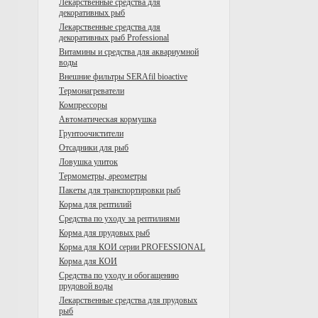
Лекарственные средства для
декоративных рыб
Лекарственные средства для
декоративных рыб Professional
Витамины и средства для аквариумной
воды
Внешние фильтры SERAfil bioactive
Tермонагреватели
Компрессоры
Автоматическая кормушка
Грунтоочистители
Отсадники для рыб
Ловушка улиток
Термометры, ареометры
Пакеты для транспортировки рыб
Корма для рептилий
Средства по уходу за рептилиями
Корма для прудовых рыб
Корма для КОИ серии PROFESSIONAL
Корма для КОИ
Средства по уходу и обогащению
прудовой воды
Лекарственные средства для прудовых
рыб