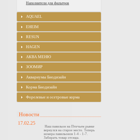
Наполнители для фильтров
AQUAEL
EHEIM
RESUN
HAGEN
АКВА МЕНЮ
ЗООМИР
Аквариумы Биодизайн
Корма Биодизайн
Форелевые и осетровые корма
Новости
17.02.25
Наш павильон на Птичьем рынке
вернулся на старое место. Теперь
номера павильонов 1-4 - 1-7.
Забирать товар отсюда.