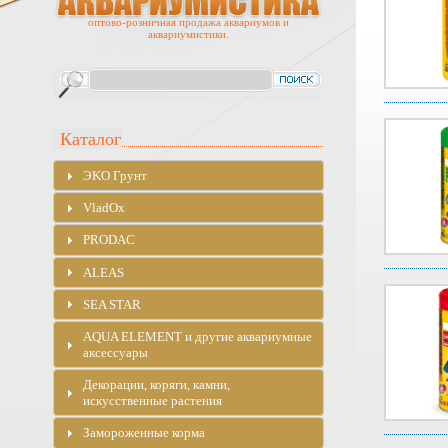
оптово-розничная продажа аквариумов и
аквариумистики.
Каталог
ЭKO Грунт
VladOx
PRODAC
ALEAS
SEA STAR
AQUA ELEMENT и другие аквариумные
аксессуары
Декорации, коряги, камни,
искусственные растения
Замороженные корма