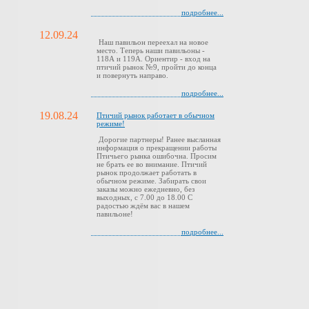
подробнее...
12.09.24
Наш павильон переехал на новое
место. Теперь наши павильоны -
118А и 119А. Ориентир - вход на
птичий рынок №9, пройти до конца
и повернуть направо.
подробнее...
19.08.24
Птичий рынок работает в обычном
режиме!
Дорогие партнеры! Ранее высланная
информация о прекращении работы
Птичьего рынка ошибочна. Просим
не брать ее во внимание. Птичий
рынок продолжает работать в
обычном режиме. Забирать свои
заказы можно ежедневно, без
выходных, с 7.00 до 18.00 С
радостью ждём вас в нашем
павильоне!
подробнее...