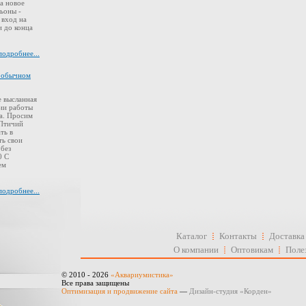
а новое
ьоны -
 вход на
 до конца
подробнее...
в обычном
 высланная
ии работы
а. Просим
 Птичий
ть в
ть свои
 без
0 С
ем
подробнее...
Каталог
Контакты
Доставка
О компании
Оптовикам
Поле
© 2010 - 2026
«Аквариумистика»
Все права защищены
Оптимизация и продвижение сайта
—
Дизайн-студия «Корден»