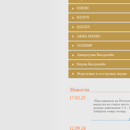
EHEIM
RESUN
HAGEN
АКВА МЕНЮ
ЗООМИР
Аквариумы Биодизайн
Корма Биодизайн
Форелевые и осетровые корма
Новости
17.02.25
Наш павильон на Птичье
вернулся на старое место
номера павильонов 1-4 - 1
Забирать товар отсюда.
12.09.24