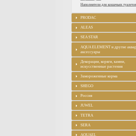
Наполнители для кошачьих туалето
PRODAC
ALEAS
SEA STAR
AQUA ELEMENT и другие аква
аксессуары
Декорации, коряги, камни,
искусственные растения
Замороженные корма
SHEGO
Россия
JUWEL
TETRA
SERA
AQUAEL