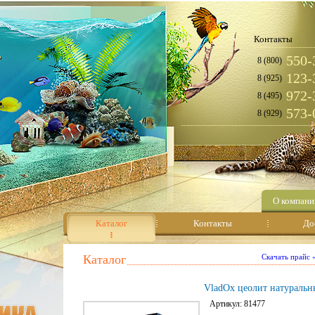
Контакты
550-
8 (800)
123-
8 (925)
972-
8 (495)
573-
8 (929)
О компани
Каталог
Контакты
До
Каталог
Скачать прайс
VladOx цеолит натуральн
Артикул: 81477