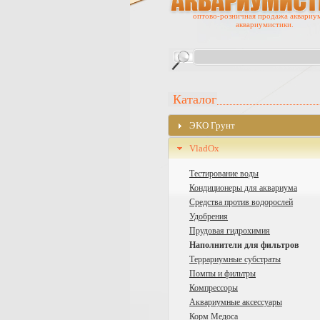
оптово-розничная продажа аквариу
аквариумистики.
Каталог
ЭKO Грунт
VladOx
Тестирование воды
Кондиционеры для аквариума
Средства против водорослей
Удобрения
Прудовая гидрохимия
Наполнители для фильтров
Террариумные субстраты
Помпы и фильтры
Компрессоры
Аквариумные аксессуары
Корм Медоса