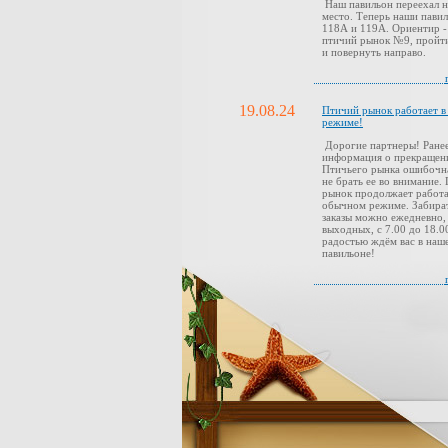
Наш павильон переехал н
место. Теперь наши павил
118А и 119А. Ориентир -
птичий рынок №9, пройти
и повернуть направо.
19.08.24
Птичий рынок работает 
режиме!
Дорогие партнеры! Ранее
информация о прекращен
Птичьего рынка ошибочн
не брать ее во внимание.
рынок продолжает работа
обычном режиме. Забира
заказы можно ежедневно,
выходных, с 7.00 до 18.0
радостью ждём вас в наш
павильоне!