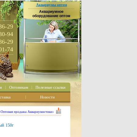
Аквариумы оптом
Аквариумное
оборудование оптом
36-29
30-94
36-29
01-74
и
Оптовикам
Полезные ссылки
ставка
Новости
 «Оптовая продажа Аквариумистики»
ый 150г