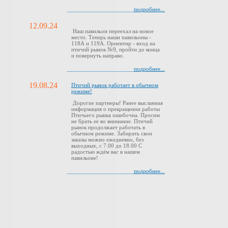
подробнее...
12.09.24
Наш павильон переехал на новое
место. Теперь наши павильоны -
118А и 119А. Ориентир - вход на
птичий рынок №9, пройти до конца
и повернуть направо.
подробнее...
19.08.24
Птичий рынок работает в обычном
режиме!
Дорогие партнеры! Ранее высланная
информация о прекращении работы
Птичьего рынка ошибочна. Просим
не брать ее во внимание. Птичий
рынок продолжает работать в
обычном режиме. Забирать свои
заказы можно ежедневно, без
выходных, с 7.00 до 18.00 С
радостью ждём вас в нашем
павильоне!
подробнее...