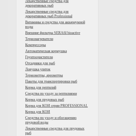
Лекарственные средства для
декоративных рыб
Лекарственные средства для
декоративных рыб Professional
Витамины и средства для аквариумной
воды
Внешние фильтры SERAfil bioactive
Tермонагреватели
Компрессоры
Автоматическая кормушка
Грунтоочистители
Отсадники для рыб
Ловушка улиток
Термометры, ареометры
Пакеты для транспортировки рыб
Корма для рептилий
Средства по уходу за рептилиями
Корма для прудовых рыб
Корма для КОИ серии PROFESSIONAL
Корма для КОИ
Средства по уходу и обогащению
прудовой воды
Лекарственные средства для прудовых
рыб