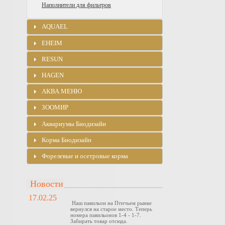
Наполнители для фильтров
AQUAEL
EHEIM
RESUN
HAGEN
АКВА МЕНЮ
ЗООМИР
Аквариумы Биодизайн
Корма Биодизайн
Форелевые и осетровые корма
Новости
17.02.25
Наш павильон на Птичьем рынке
вернулся на старое место. Теперь
номера павильонов 1-4 - 1-7.
Забирать товар отсюда.