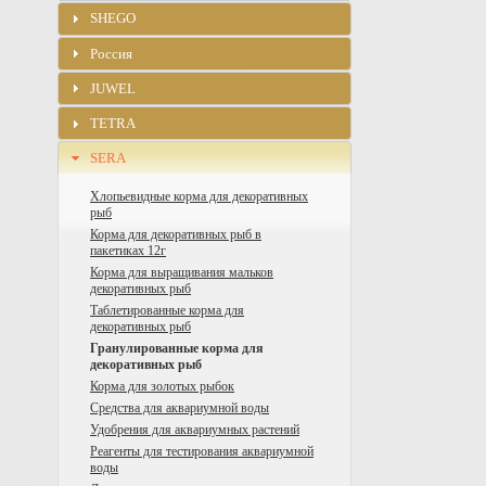
SHEGO
Россия
JUWEL
TETRA
SERA
Хлопьевидные корма для декоративных
рыб
Корма для декоративных рыб в
пакетиках 12г
Корма для выращивания мальков
декоративных рыб
Таблетированные корма для
декоративных рыб
Гранулированные корма для
декоративных рыб
Корма для золотых рыбок
Средства для аквариумной воды
Удобрения для аквариумных растений
Реагенты для тестирования аквариумной
воды