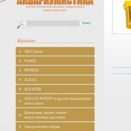
оптово-розничная продажа аквариумов и
аквариумистики.
Каталог
ЭKO Грунт
VladOx
PRODAC
ALEAS
SEA STAR
AQUA ELEMENT и другие аквариумные
аксессуары
Декорации, коряги, камни,
искусственные растения
Замороженные корма