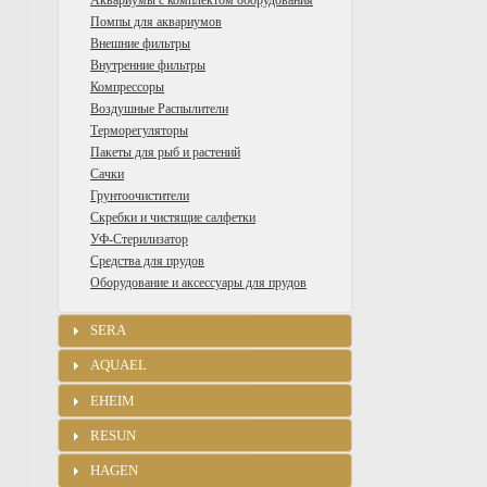
Аквариумы с комплектом оборудования
Помпы для аквариумов
Внешние фильтры
Внутренние фильтры
Компрессоры
Воздушные Распылители
Терморегуляторы
Пакеты для рыб и растений
Сачки
Грунтоочистители
Скребки и чистящие салфетки
УФ-Стерилизатор
Средства для прудов
Оборудование и аксессуары для прудов
SERA
AQUAEL
EHEIM
RESUN
HAGEN