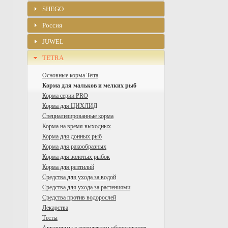
SHEGO
Россия
JUWEL
TETRA
Основные корма Tetra
Корма для мальков и мелких рыб
Корма серии PRO
Корма для ЦИХЛИД
Специализированные корма
Корма на время выходных
Корма для донных рыб
Корма для ракообразных
Корма для золотых рыбок
Корма для рептилий
Средства для ухода за водой
Средства для ухода за растениями
Средства против водорослей
Лекарства
Тесты