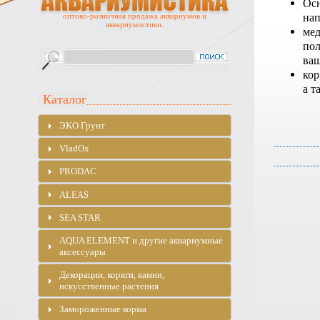
Осн
нап
оптово-розничная продажа аквариумов и
аквариумистики.
мед
пол
ваш
кор
а т
Каталог
ЭKO Грунт
VladOx
PRODAC
ALEAS
SEA STAR
AQUA ELEMENT и другие аквариумные
аксессуары
Декорации, коряги, камни,
искусственные растения
Замороженные корма