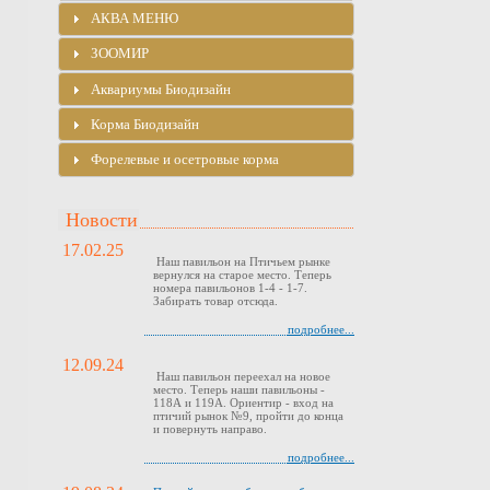
АКВА МЕНЮ
ЗООМИР
Аквариумы Биодизайн
Корма Биодизайн
Форелевые и осетровые корма
Новости
17.02.25
Наш павильон на Птичьем рынке
вернулся на старое место. Теперь
номера павильонов 1-4 - 1-7.
Забирать товар отсюда.
подробнее...
12.09.24
Наш павильон переехал на новое
место. Теперь наши павильоны -
118А и 119А. Ориентир - вход на
птичий рынок №9, пройти до конца
и повернуть направо.
подробнее...