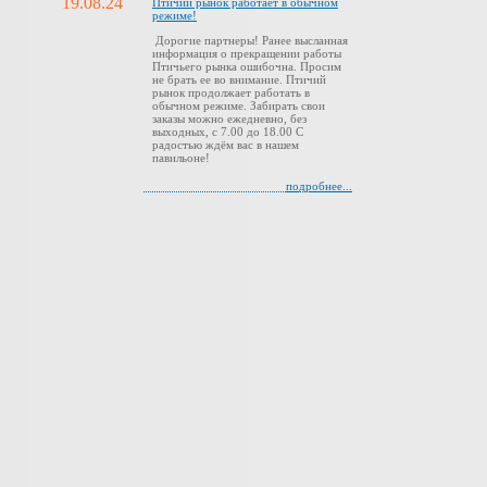
19.08.24
Птичий рынок работает в обычном
режиме!
Дорогие партнеры! Ранее высланная
информация о прекращении работы
Птичьего рынка ошибочна. Просим
не брать ее во внимание. Птичий
рынок продолжает работать в
обычном режиме. Забирать свои
заказы можно ежедневно, без
выходных, с 7.00 до 18.00 С
радостью ждём вас в нашем
павильоне!
подробнее...