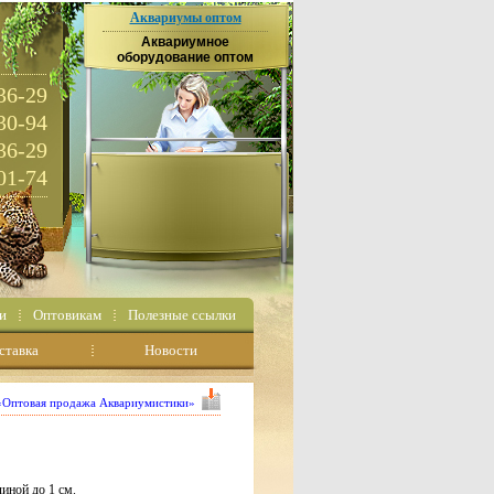
Аквариумы оптом
Аквариумное
оборудование оптом
36-29
30-94
36-29
01-74
и
Оптовикам
Полезные ссылки
ставка
Новости
 «Оптовая продажа Аквариумистики»
иной до 1 см.