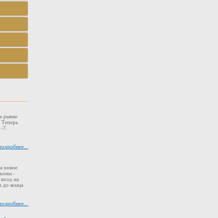
м рынке
. Теперь
-7.
подробнее...
а новое
ьоны -
 вход на
 до конца
подробнее...