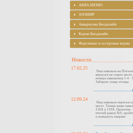
АКВА МЕНЮ
ЗООМИР
Аквариумы Биодизайн
Корма Биодизайн
Форелевые и осетровые корма
Новости
17.02.25
Наш павильон на Птичье
вернулся на старое место
номера павильонов 1-4 - 1
Забирать товар отсюда.
12.09.24
Наш павильон переехал н
место. Теперь наши павил
118А и 119А. Ориентир -
птичий рынок №9, пройти
и повернуть направо.