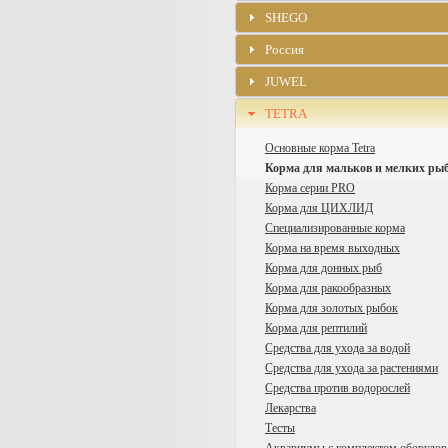
SHEGO
Россия
JUWEL
TETRA
Основные корма Tetra
Корма для мальков и мелких ры
Корма серии PRO
Корма для ЦИХЛИД
Специализированные корма
Корма на время выходных
Корма для донных рыб
Корма для ракообразных
Корма для золотых рыбок
Корма для рептилий
Средства для ухода за водой
Средства для ухода за растениями
Средства против водорослей
Лекарства
Тесты