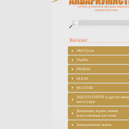
оптово-розничная продажа аквариу
аквариумистики.
Каталог
ЭKO Грунт
VladOx
PRODAC
ALEAS
SEA STAR
AQUA ELEMENT и другие аква
аксессуары
Декорации, коряги, камни,
искусственные растения
Замороженные корма