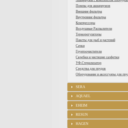
Аквариумы с комплектом оборудов
Помпы для аквариумов
Внешние фильтры
Внутренние фильтры
Компрессоры
Воздушные Распылители
Терморегуляторы
Пакеты для рыб и растений
Сачки
Грунтоочистители
Скребки и чистящие салфетки
УФ-Стерилизатор
Средства для прудов
Оборудование и аксессуары для пру
SERA
AQUAEL
EHEIM
RESUN
HAGEN