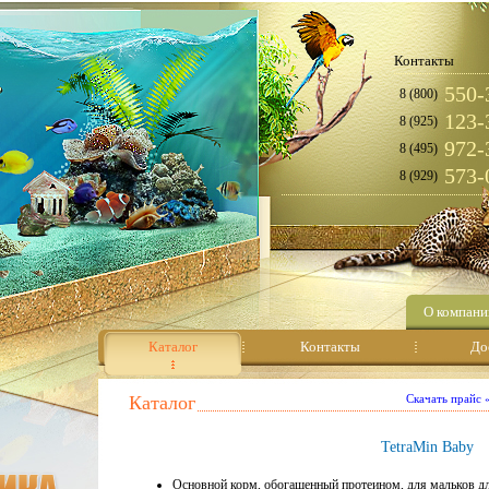
Контакты
550-
8 (800)
123-
8 (925)
972-
8 (495)
573-
8 (929)
О компани
Каталог
Контакты
До
Каталог
Скачать прайс
TetraMin Baby
Основной корм, обогащенный протеином, для мальков дл