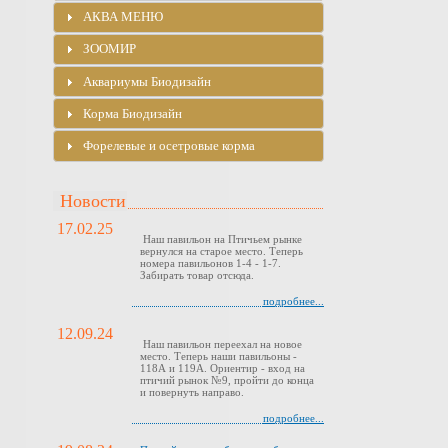
АКВА МЕНЮ
ЗООМИР
Аквариумы Биодизайн
Корма Биодизайн
Форелевые и осетровые корма
Новости
17.02.25
Наш павильон на Птичьем рынке
вернулся на старое место. Теперь
номера павильонов 1-4 - 1-7.
Забирать товар отсюда.
подробнее...
12.09.24
Наш павильон переехал на новое
место. Теперь наши павильоны -
118А и 119А. Ориентир - вход на
птичий рынок №9, пройти до конца
и повернуть направо.
подробнее...