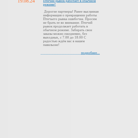
19.08.24
Птичий рынок работает в обычном
режиме!
Дорогие партнеры! Ранее высланная
информация о прекращении работы
Птичьего рынка ошибочна. Просим
не брать ее во внимание. Птичий
рынок продолжает работать в
обычном режиме. Забирать свои
заказы можно ежедневно, без
выходных, с 7.00 до 18.00 С
радостью ждём вас в нашем
павильоне!
подробнее...