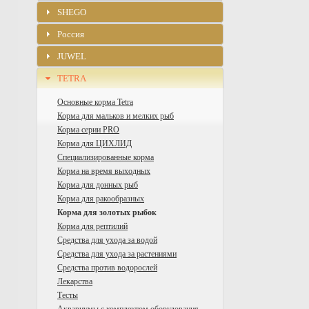
SHEGO
Россия
JUWEL
TETRA
Основные корма Tetra
Корма для мальков и мелких рыб
Корма серии PRO
Корма для ЦИХЛИД
Специализированные корма
Корма на время выходных
Корма для донных рыб
Корма для ракообразных
Корма для золотых рыбок
Корма для рептилий
Средства для ухода за водой
Средства для ухода за растениями
Средства против водорослей
Лекарства
Тесты