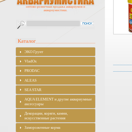
оптово-розничная продажа аквариумов и
аквариумистики.
Каталог
ЭKO Грунт
VladOx
PRODAC
ALEAS
SEA STAR
AQUA ELEMENT и другие аквариумные
аксессуары
Декорации, коряги, камни,
искусственные растения
Замороженные корма