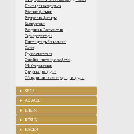
Аквариумы с комплектом оборудования
Помпы для аквариумов
Внешние фильтры
Внутренние фильтры
Компрессоры
Воздушные Распылители
Терморегуляторы
Пакеты для рыб и растений
Сачки
Грунтоочистители
Скребки и чистящие салфетки
УФ-Стерилизатор
Средства для прудов
Оборудование и аксессуары для прудов
SERA
AQUAEL
EHEIM
RESUN
HAGEN