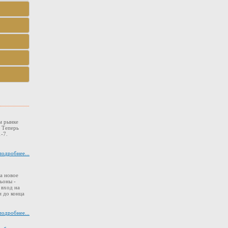
м рынке
. Теперь
-7.
подробнее...
а новое
ьоны -
 вход на
 до конца
подробнее...