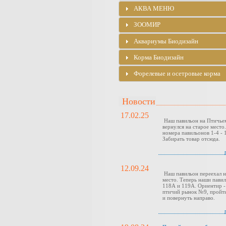
АКВА МЕНЮ
ЗООМИР
Аквариумы Биодизайн
Корма Биодизайн
Форелевые и осетровые корма
Новости
17.02.25
Наш павильон на Птичье
вернулся на старое место
номера павильонов 1-4 - 1
Забирать товар отсюда.
12.09.24
Наш павильон переехал н
место. Теперь наши павил
118А и 119А. Ориентир -
птичий рынок №9, пройти
и повернуть направо.