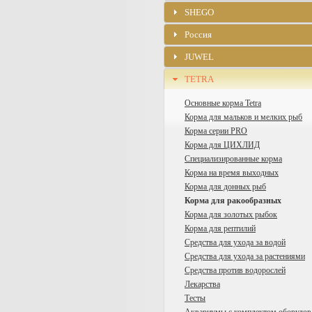
SHEGO
Россия
JUWEL
TETRA
Основные корма Tetra
Корма для мальков и мелких рыб
Корма серии PRO
Корма для ЦИХЛИД
Специализированные корма
Корма на время выходных
Корма для донных рыб
Корма для ракообразных
Корма для золотых рыбок
Корма для рептилий
Средства для ухода за водой
Средства для ухода за растениями
Средства против водорослей
Лекарства
Тесты