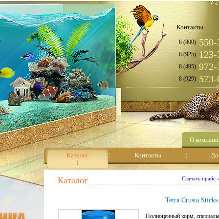
Контакты
550-
8 (800)
123-
8 (925)
972-
8 (495)
573-
8 (929)
О компани
Каталог
Контакты
До
Каталог
Скачать прайс
Tetra Crusta Sticks
Полноценный корм, специальн