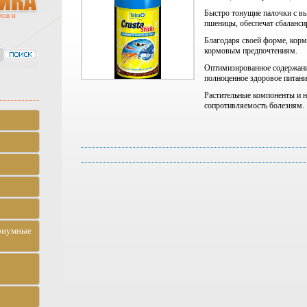
Быстро тонущие палочки с в
мов и
пшеницы, обеспечат сбаланси
Благодаря своей форме, корм 
кормовым предпочтениям.
Оптимизированное содержани
полноценное здоровое питани
Растительные компоненты и 
сопротивляемость болезням.
риумные