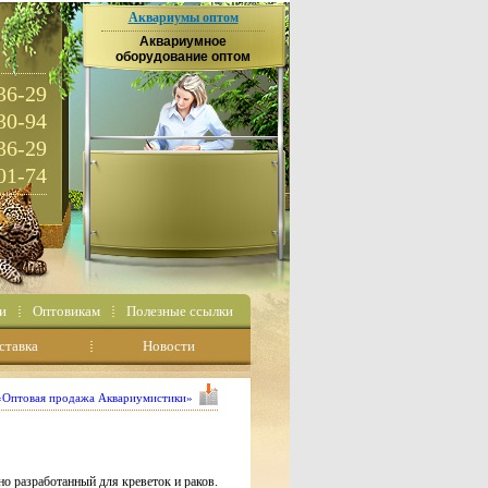
Аквариумы оптом
Аквариумное
оборудование оптом
36-29
30-94
36-29
01-74
и
Оптовикам
Полезные ссылки
ставка
Новости
 «Оптовая продажа Аквариумистики»
о разработанный для креветок и раков.