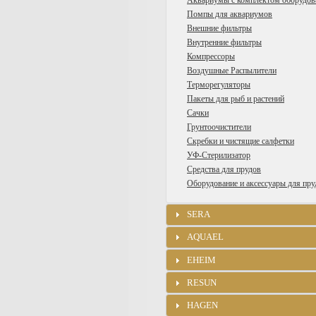
Аквариумы с комплектом оборудов
Помпы для аквариумов
Внешние фильтры
Внутренние фильтры
Компрессоры
Воздушные Распылители
Терморегуляторы
Пакеты для рыб и растений
Сачки
Грунтоочистители
Скребки и чистящие салфетки
УФ-Стерилизатор
Средства для прудов
Оборудование и аксессуары для пру
SERA
AQUAEL
EHEIM
RESUN
HAGEN