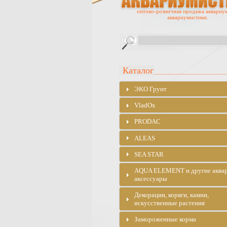
оптово-розничная продажа аквариу
аквариумистики.
Каталог
ЭKO Грунт
VladOx
PRODAC
ALEAS
SEA STAR
AQUA ELEMENT и другие аква
аксессуары
Декорации, коряги, камни,
искусственные растения
Замороженные корма