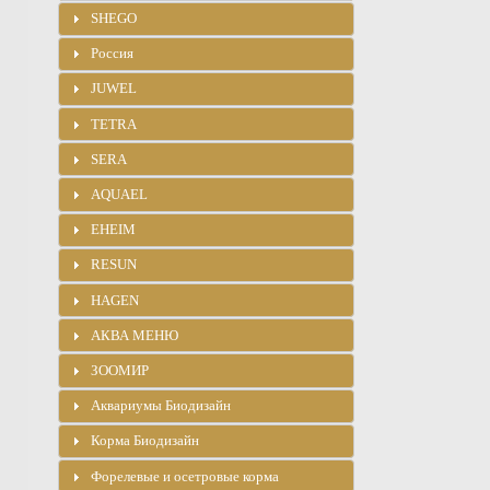
SHEGO
Россия
JUWEL
TETRA
SERA
AQUAEL
EHEIM
RESUN
HAGEN
АКВА МЕНЮ
ЗООМИР
Аквариумы Биодизайн
Корма Биодизайн
Форелевые и осетровые корма