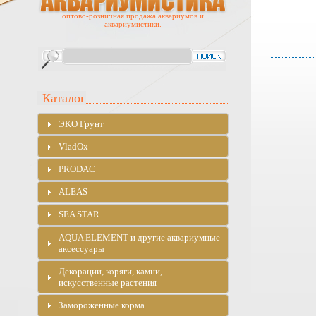
оптово-розничная продажа аквариумов и
аквариумистики.
Каталог
ЭKO Грунт
VladOx
PRODAC
ALEAS
SEA STAR
AQUA ELEMENT и другие аквариумные
аксессуары
Декорации, коряги, камни,
искусственные растения
Замороженные корма