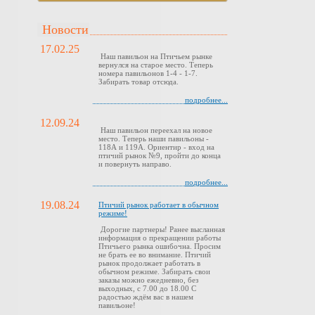
Новости
17.02.25
Наш павильон на Птичьем рынке
вернулся на старое место. Теперь
номера павильонов 1-4 - 1-7.
Забирать товар отсюда.
подробнее...
12.09.24
Наш павильон переехал на новое
место. Теперь наши павильоны -
118А и 119А. Ориентир - вход на
птичий рынок №9, пройти до конца
и повернуть направо.
подробнее...
19.08.24
Птичий рынок работает в обычном
режиме!
Дорогие партнеры! Ранее высланная
информация о прекращении работы
Птичьего рынка ошибочна. Просим
не брать ее во внимание. Птичий
рынок продолжает работать в
обычном режиме. Забирать свои
заказы можно ежедневно, без
выходных, с 7.00 до 18.00 С
радостью ждём вас в нашем
павильоне!