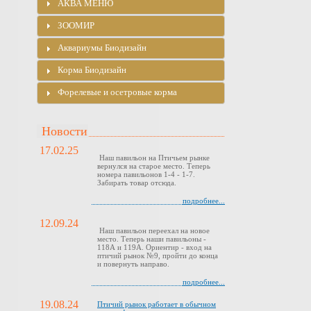
АКВА МЕНЮ
ЗООМИР
Аквариумы Биодизайн
Корма Биодизайн
Форелевые и осетровые корма
Новости
17.02.25
Наш павильон на Птичьем рынке
вернулся на старое место. Теперь
номера павильонов 1-4 - 1-7.
Забирать товар отсюда.
подробнее...
12.09.24
Наш павильон переехал на новое
место. Теперь наши павильоны -
118А и 119А. Ориентир - вход на
птичий рынок №9, пройти до конца
и повернуть направо.
подробнее...
19.08.24
Птичий рынок работает в обычном