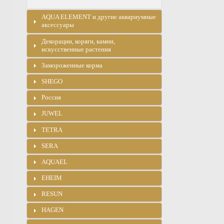
AQUA ELEMENT и другие аквариумные
аксессуары
Декорации, коряги, камни,
искусственные растения
Замороженные корма
SHEGO
Россия
JUWEL
TETRA
SERA
AQUAEL
EHEIM
RESUN
HAGEN