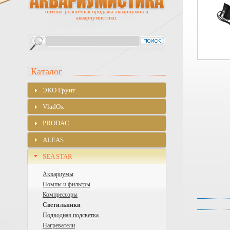
оптово-розничная продажа аквариумов и
аквариумистики.
Каталог
ЭKO Грунт
VladOx
PRODAC
ALEAS
SEA STAR
Аквариумы
Помпы и фильтры
Компрессоры
Светильники
Подводная подсветка
Нагреватели