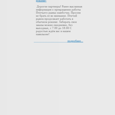
режиме!
Дорогие партнеры! Ранее высланная
информация о прекращении работы
Птичьего рынка ошибочна. Просим
не брать ее во внимание. Птичий
рынок продолжает работать в
обычном режиме. Забирать свои
заказы можно ежедневно, без
выходных, с 7.00 до 18.00 С
радостью ждём вас в нашем
павильоне!
подробнее...