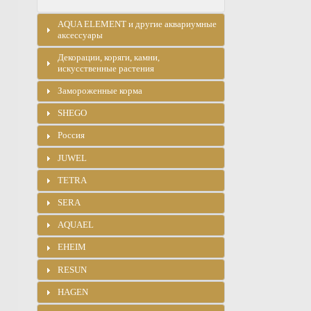
AQUA ELEMENT и другие аквариумные
аксессуары
Декорации, коряги, камни,
искусственные растения
Замороженные корма
SHEGO
Россия
JUWEL
TETRA
SERA
AQUAEL
EHEIM
RESUN
HAGEN