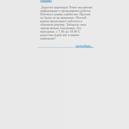
режиме!
Дорогие партнеры! Ранее высланная
информация о прекращении работы
Птичьего рынка ошибочна. Просим
не брать ее во внимание. Птичий
рынок продолжает работать в
обычном режиме. Забирать свои
заказы можно ежедневно, без
выходных, с 7.00 до 18.00 С
радостью ждём вас в нашем
павильоне!
подробнее...