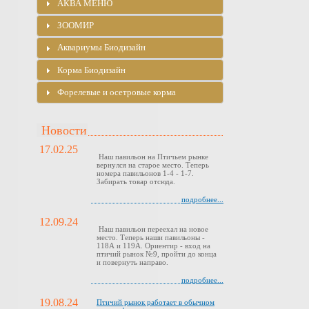
АКВА МЕНЮ
ЗООМИР
Аквариумы Биодизайн
Корма Биодизайн
Форелевые и осетровые корма
Новости
17.02.25
Наш павильон на Птичьем рынке
вернулся на старое место. Теперь
номера павильонов 1-4 - 1-7.
Забирать товар отсюда.
подробнее...
12.09.24
Наш павильон переехал на новое
место. Теперь наши павильоны -
118А и 119А. Ориентир - вход на
птичий рынок №9, пройти до конца
и повернуть направо.
подробнее...
19.08.24
Птичий рынок работает в обычном