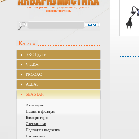
оптово-розничная продажа аквариумов и
аквариумистики.
Каталог
ЭKO Грунт
VladOx
PRODAC
ALEAS
SEA STAR
Аквариумы
Помпы и фильтры
Компрессоры
Светильники
Подводная подсветка
Нагреватели