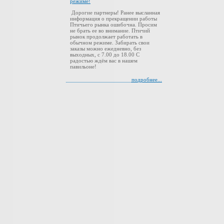
режиме!
Дорогие партнеры! Ранее высланная
информация о прекращении работы
Птичьего рынка ошибочна. Просим
не брать ее во внимание. Птичий
рынок продолжает работать в
обычном режиме. Забирать свои
заказы можно ежедневно, без
выходных, с 7.00 до 18.00 С
радостью ждём вас в нашем
павильоне!
подробнее...