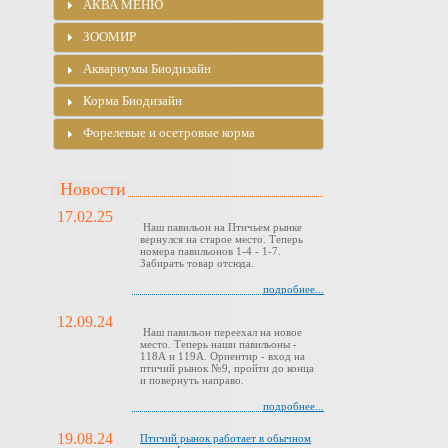
АКВА МЕНЮ
ЗООМИР
Аквариумы Биодизайн
Корма Биодизайн
Форелевые и осетровые корма
Новости
17.02.25
Наш павильон на Птичьем рынке
вернулся на старое место. Теперь
номера павильонов 1-4 - 1-7.
Забирать товар отсюда.
подробнее...
12.09.24
Наш павильон переехал на новое
место. Теперь наши павильоны -
118А и 119А. Ориентир - вход на
птичий рынок №9, пройти до конца
и повернуть направо.
подробнее...
19.08.24
Птичий рынок работает в обычном