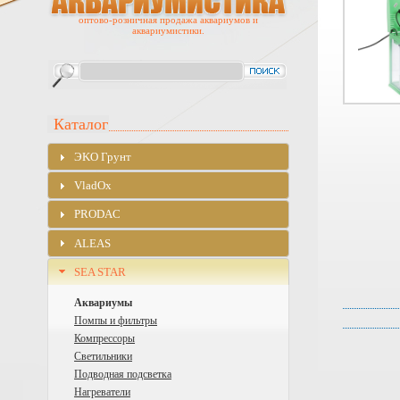
оптово-розничная продажа аквариумов и
аквариумистики.
Каталог
ЭKO Грунт
VladOx
PRODAC
ALEAS
SEA STAR
Аквариумы
Помпы и фильтры
Компрессоры
Светильники
Подводная подсветка
Нагреватели