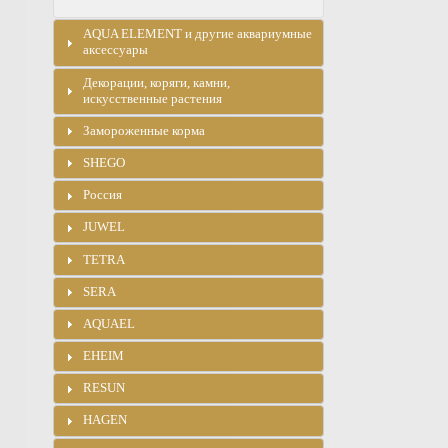
AQUA ELEMENT и другие аквариумные
аксессуары
Декорации, коряги, камни,
искусственные растения
Замороженные корма
SHEGO
Россия
JUWEL
TETRA
SERA
AQUAEL
EHEIM
RESUN
HAGEN