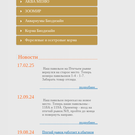
АКВА МЕНЮ
ЗООМИР
Аквариумы Биодизайн
Корма Биодизайн
Форелевые и осетровые корма
Новости
17.02.25
Наш павильон на Птичьем рынке
вернулся на старое место. Теперь
номера павильонов 1-4 - 1-7.
Забирать товар отсюда.
подробнее...
12.09.24
Наш павильон переехал на новое
место. Теперь наши павильоны -
118А и 119А. Ориентир - вход на
птичий рынок №9, пройти до конца
и повернуть направо.
подробнее...
19.08.24
Птичий рынок работает в обычном