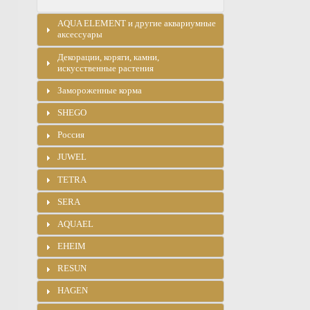
AQUA ELEMENT и другие аквариумные
аксессуары
Декорации, коряги, камни,
искусственные растения
Замороженные корма
SHEGO
Россия
JUWEL
TETRA
SERA
AQUAEL
EHEIM
RESUN
HAGEN