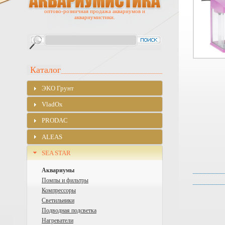
оптово-розничная продажа аквариумов и
аквариумистики.
Каталог
ЭKO Грунт
VladOx
PRODAC
ALEAS
SEA STAR
Аквариумы
Помпы и фильтры
Компрессоры
Светильники
Подводная подсветка
Нагреватели