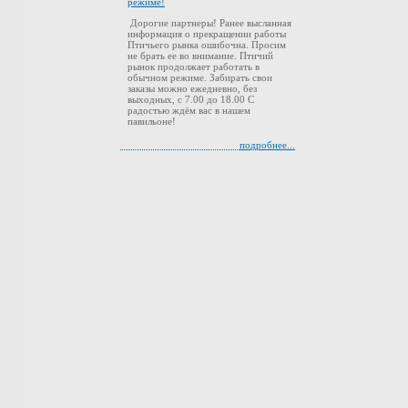
режиме!
Дорогие партнеры! Ранее высланная
информация о прекращении работы
Птичьего рынка ошибочна. Просим
не брать ее во внимание. Птичий
рынок продолжает работать в
обычном режиме. Забирать свои
заказы можно ежедневно, без
выходных, с 7.00 до 18.00 С
радостью ждём вас в нашем
павильоне!
подробнее...