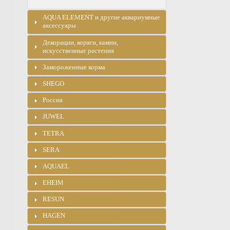
AQUA ELEMENT и другие аквариумные
аксессуары
Декорации, коряги, камни,
искусственные растения
Замороженные корма
SHEGO
Россия
JUWEL
TETRA
SERA
AQUAEL
EHEIM
RESUN
HAGEN