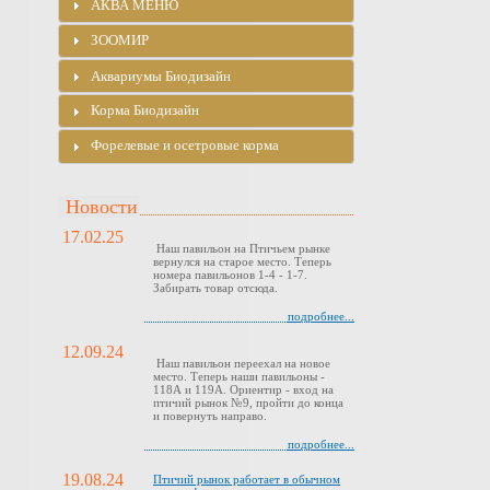
АКВА МЕНЮ
ЗООМИР
Аквариумы Биодизайн
Корма Биодизайн
Форелевые и осетровые корма
Новости
17.02.25
Наш павильон на Птичьем рынке
вернулся на старое место. Теперь
номера павильонов 1-4 - 1-7.
Забирать товар отсюда.
подробнее...
12.09.24
Наш павильон переехал на новое
место. Теперь наши павильоны -
118А и 119А. Ориентир - вход на
птичий рынок №9, пройти до конца
и повернуть направо.
подробнее...
19.08.24
Птичий рынок работает в обычном