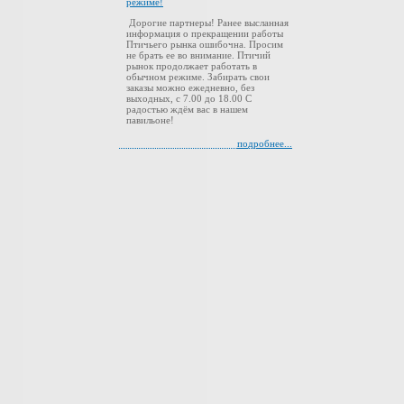
режиме!
Дорогие партнеры! Ранее высланная
информация о прекращении работы
Птичьего рынка ошибочна. Просим
не брать ее во внимание. Птичий
рынок продолжает работать в
обычном режиме. Забирать свои
заказы можно ежедневно, без
выходных, с 7.00 до 18.00 С
радостью ждём вас в нашем
павильоне!
подробнее...