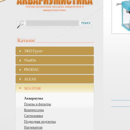
оптово-розничная продажа аквариумов и
аквариумистики.
Каталог
ЭKO Грунт
VladOx
PRODAC
ALEAS
SEA STAR
Аквариумы
Помпы и фильтры
Компрессоры
Светильники
Подводная подсветка
Нагреватели