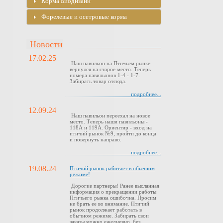
Корма Биодизайн
Форелевые и осетровые корма
Новости
17.02.25
Наш павильон на Птичьем рынке
вернулся на старое место. Теперь
номера павильонов 1-4 - 1-7.
Забирать товар отсюда.
подробнее...
12.09.24
Наш павильон переехал на новое
место. Теперь наши павильоны -
118А и 119А. Ориентир - вход на
птичий рынок №9, пройти до конца
и повернуть направо.
подробнее...
19.08.24
Птичий рынок работает в обычном
режиме!
Дорогие партнеры! Ранее высланная
информация о прекращении работы
Птичьего рынка ошибочна. Просим
не брать ее во внимание. Птичий
рынок продолжает работать в
обычном режиме. Забирать свои
заказы можно ежедневно, без