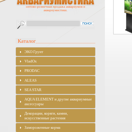
оптово-розничная продажа аквариумов и
аквариумистики.
Каталог
ЭKO Грунт
VladOx
PRODAC
ALEAS
SEA STAR
AQUA ELEMENT и другие аквариумные
аксессуары
Декорации, коряги, камни,
искусственные растения
Замороженные корма