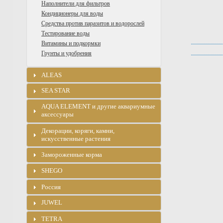
Наполнители для фильтров
Кондиционеры для воды
Средства против паразитов и водорослей
Тестирование воды
Витамины и подкормки
Грунты и удобрения
ALEAS
SEA STAR
AQUA ELEMENT и другие аквариумные
аксессуары
Декорации, коряги, камни,
искусственные растения
Замороженные корма
SHEGO
Россия
JUWEL
TETRA