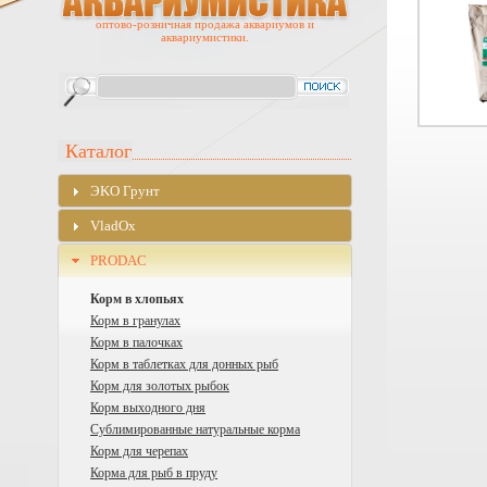
оптово-розничная продажа аквариумов и
аквариумистики.
Каталог
ЭKO Грунт
VladOx
PRODAC
Корм в хлопьях
Корм в гранулах
Корм в палочках
Корм в таблетках для донных рыб
Корм для золотых рыбок
Корм выходного дня
Сублимированные натуральные корма
Корм для черепах
Корма для рыб в пруду