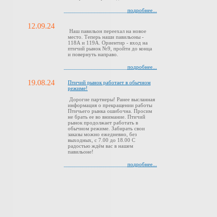
подробнее...
12.09.24
Наш павильон переехал на новое
место. Теперь наши павильоны -
118А и 119А. Ориентир - вход на
птичий рынок №9, пройти до конца
и повернуть направо.
подробнее...
19.08.24
Птичий рынок работает в обычном
режиме!
Дорогие партнеры! Ранее высланная
информация о прекращении работы
Птичьего рынка ошибочна. Просим
не брать ее во внимание. Птичий
рынок продолжает работать в
обычном режиме. Забирать свои
заказы можно ежедневно, без
выходных, с 7.00 до 18.00 С
радостью ждём вас в нашем
павильоне!
подробнее...