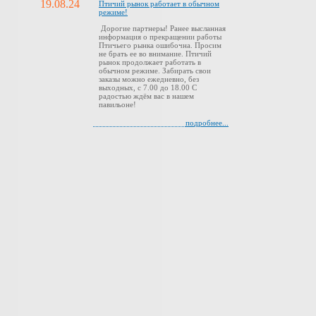
19.08.24
Птичий рынок работает в обычном
режиме!
Дорогие партнеры! Ранее высланная
информация о прекращении работы
Птичьего рынка ошибочна. Просим
не брать ее во внимание. Птичий
рынок продолжает работать в
обычном режиме. Забирать свои
заказы можно ежедневно, без
выходных, с 7.00 до 18.00 С
радостью ждём вас в нашем
павильоне!
подробнее...