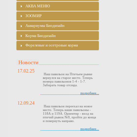
АКВА МЕНЮ
ЗООМИР
Аквариумы Биодизайн
Корма Биодизайн
Форелевые и осетровые корма
Новости
17.02.25
Наш павильон на Птичьем рынке
вернулся на старое место. Теперь
номера павильонов 1-4 - 1-7.
Забирать товар отсюда.
подробнее...
12.09.24
Наш павильон переехал на новое
место. Теперь наши павильоны -
118А и 119А. Ориентир - вход на
птичий рынок №9, пройти до конца
и повернуть направо.
подробнее...