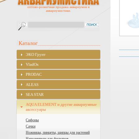
оптово-розничная продажа аквариумов и
аквариумистики.
Каталог
ЭKO Грунт
VladOx
PRODAC
ALEAS
SEA STAR
AQUA ELEMENT и другие аквариумные
аксессуары
Сифоны
Сачки
Ножницы, пинцеты, щипцы для растений
Наполнители для фильтров