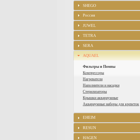
SHEGO
Россия
JUWEL
TETRA
SERA
AQUAEL
Фильтры и Помпы
Компрессоры
Нагреватели
Наполнители и насадки
Стерилизаторы
Крышки аквариумные
Аквариумные наборы для креветок
EHEIM
RESUN
HAGEN