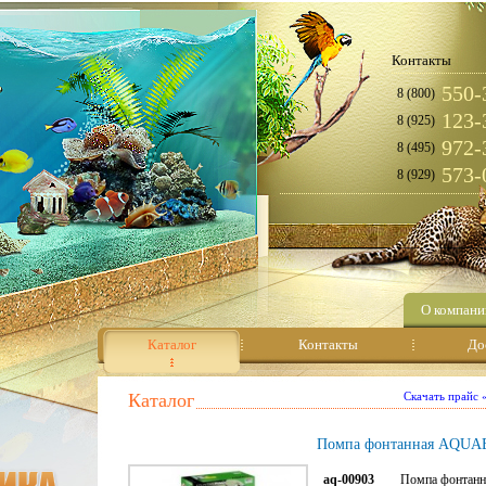
Контакты
550-
8 (800)
123-
8 (925)
972-
8 (495)
573-
8 (929)
О компани
Каталог
Контакты
До
Каталог
Скачать прайс
Помпа фонтанная AQUA
aq-00903
Помпа фонтанная