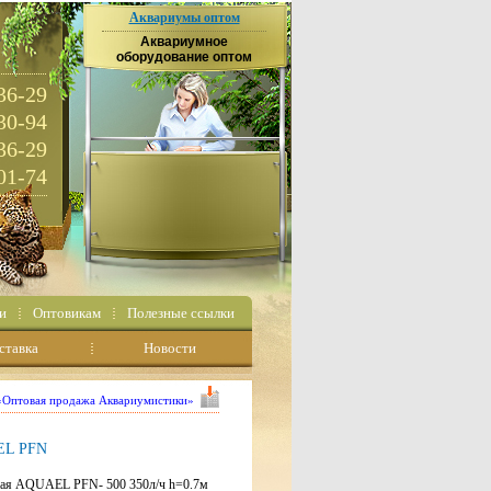
Аквариумы оптом
Аквариумное
оборудование оптом
36-29
30-94
36-29
01-74
и
Оптовикам
Полезные ссылки
ставка
Новости
 «Оптовая продажа Аквариумистики»
EL PFN
 AQUAEL PFN- 500 350л/ч h=0.7м