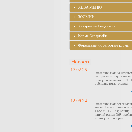
АКВА МЕНЮ
ЗООМИР
Аквариумы Биодизайн
Корма Биодизайн
Форелевые и осетровые корма
Новости
17.02.25
Наш павильон на Птичье
вернулся на старое место
номера павильонов 1-4 - 1
Забирать товар отсюда.
12.09.24
Наш павильон переехал н
место. Теперь наши павил
118А и 119А. Ориентир -
птичий рынок №9, пройти
и повернуть направо.