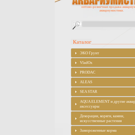
оптово-розничная продажа аквариу
аквариумистики.
Каталог
ЭKO Грунт
VladOx
PRODAC
ALEAS
SEA STAR
AQUA ELEMENT и другие аква
аксессуары
Декорации, коряги, камни,
искусственные растения
Замороженные корма