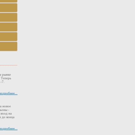
м рынке
. Теперь
-7.
подробнее...
а новое
ьоны -
 вход на
 до конца
подробнее...