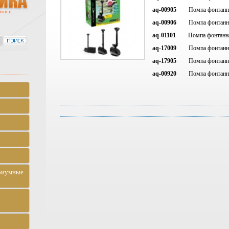
aq-00905
Помпа фонтанная
мов и
aq-00906
Помпа фонтанная
aq-01101
Помпа фонтанная
aq-17009
Помпа фонтанная
aq-17905
Помпа фонтанная
aq-00920
Помпа фонтанная
риумные