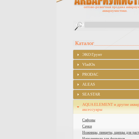
оптово-розничная продажа аквариу
аквариумистики.
Каталог
ЭKO Грунт
VladOx
PRODAC
ALEAS
SEA STAR
AQUA ELEMENT и другие аква
аксессуары
Сифоны
Сачки
Ножницы, пинцеты, щипцы для рас
Наполнители для фильтров