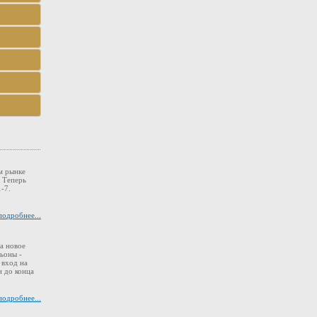
м рынке
. Теперь
-7.
подробнее...
а новое
ьоны -
 вход на
 до конца
подробнее...