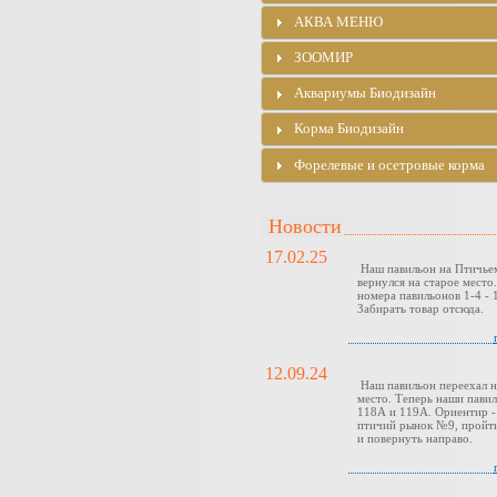
АКВА МЕНЮ
ЗООМИР
Аквариумы Биодизайн
Корма Биодизайн
Форелевые и осетровые корма
Новости
17.02.25
Наш павильон на Птичье
вернулся на старое место
номера павильонов 1-4 - 1
Забирать товар отсюда.
12.09.24
Наш павильон переехал н
место. Теперь наши павил
118А и 119А. Ориентир -
птичий рынок №9, пройти
и повернуть направо.