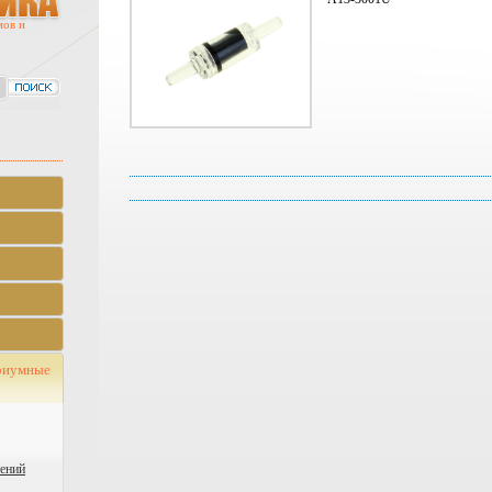
мов и
риумные
тений