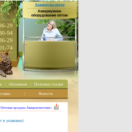
Аквариумы оптом
Аквариумное
оборудование оптом
36-29
30-94
36-29
01-74
и
Оптовикам
Полезные ссылки
ставка
Новости
 «Оптовая продажа Аквариумистики»
 в упаковке)