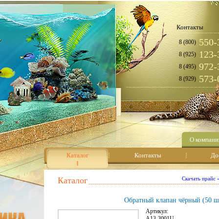
Контакты
550-
8 (800)
123-
8 (925)
972-
8 (495)
573-
8 (929)
О компани
Каталог
Контакты
До
Каталог
Скачать прайс
Обратный клапан чёрный (50 шт
Артикул:
A13-3001U