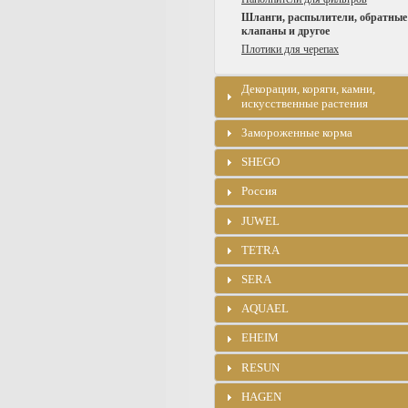
Шланги, распылители, обратные
клапаны и другое
Плотики для черепах
Декорации, коряги, камни,
искусственные растения
Замороженные корма
SHEGO
Россия
JUWEL
TETRA
SERA
AQUAEL
EHEIM
RESUN
HAGEN