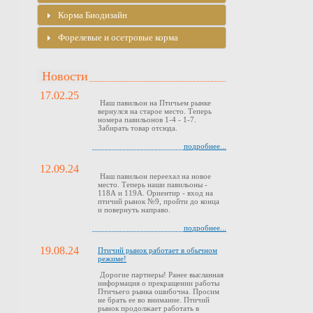
Корма Биодизайн
Форелевые и осетровые корма
Новости
17.02.25
Наш павильон на Птичьем рынке
вернулся на старое место. Теперь
номера павильонов 1-4 - 1-7.
Забирать товар отсюда.
подробнее...
12.09.24
Наш павильон переехал на новое
место. Теперь наши павильоны -
118А и 119А. Ориентир - вход на
птичий рынок №9, пройти до конца
и повернуть направо.
подробнее...
19.08.24
Птичий рынок работает в обычном
режиме!
Дорогие партнеры! Ранее высланная
информация о прекращении работы
Птичьего рынка ошибочна. Просим
не брать ее во внимание. Птичий
рынок продолжает работать в