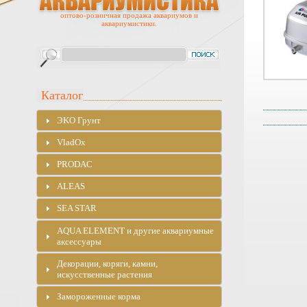
оптово-розничная продажа аквариумов и
аквариумистики.
Каталог
ЭKO Грунт
VladOx
PRODAC
ALEAS
SEA STAR
AQUA ELEMENT и другие аквариумные
аксессуары
Декорации, коряги, камни,
искусственные растения
Замороженные корма