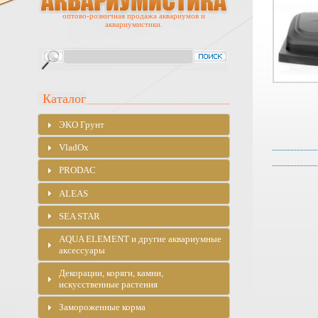
оптово-розничная продажа аквариумов и
аквариумистики.
Каталог
ЭKO Грунт
VladOx
PRODAC
ALEAS
SEA STAR
AQUA ELEMENT и другие аквариумные
аксессуары
Декорации, коряги, камни,
искусственные растения
Замороженные корма