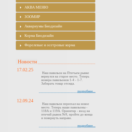
АКВА МЕНЮ
ЗООМИР
Аквариумы Биодизайн
Корма Биодизайн
Форелевые и осетровые корма
Новости
17.02.25
Наш павильон на Птичьем рынке
вернулся на старое место. Теперь
номера павильонов 1-4 - 1-7.
Забирать товар отсюда.
подробнее...
12.09.24
Наш павильон переехал на новое
место. Теперь наши павильоны -
118А и 119А. Ориентир - вход на
птичий рынок №9, пройти до конца
и повернуть направо.
подробнее...