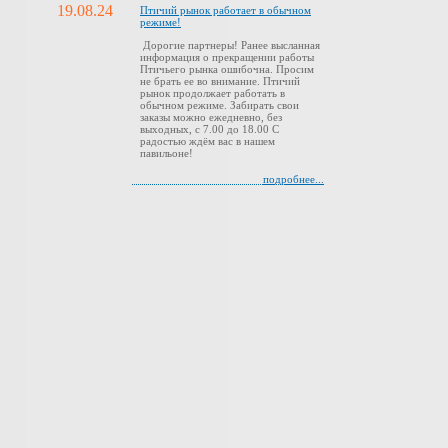
19.08.24
Птичий рынок работает в обычном
режиме!
Дорогие партнеры! Ранее высланная
информация о прекращении работы
Птичьего рынка ошибочна. Просим
не брать ее во внимание. Птичий
рынок продолжает работать в
обычном режиме. Забирать свои
заказы можно ежедневно, без
выходных, с 7.00 до 18.00 С
радостью ждём вас в нашем
павильоне!
подробнее...