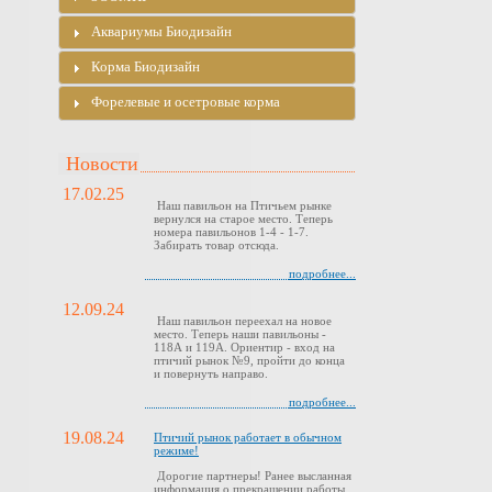
Аквариумы Биодизайн
Корма Биодизайн
Форелевые и осетровые корма
Новости
17.02.25
Наш павильон на Птичьем рынке
вернулся на старое место. Теперь
номера павильонов 1-4 - 1-7.
Забирать товар отсюда.
подробнее...
12.09.24
Наш павильон переехал на новое
место. Теперь наши павильоны -
118А и 119А. Ориентир - вход на
птичий рынок №9, пройти до конца
и повернуть направо.
подробнее...
19.08.24
Птичий рынок работает в обычном
режиме!
Дорогие партнеры! Ранее высланная
информация о прекращении работы