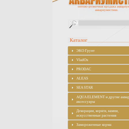
оптово-розничная продажа аквариу
аквариумистики.
Каталог
ЭKO Грунт
VladOx
PRODAC
ALEAS
SEA STAR
AQUA ELEMENT и другие аква
аксессуары
Декорации, коряги, камни,
искусственные растения
Замороженные корма