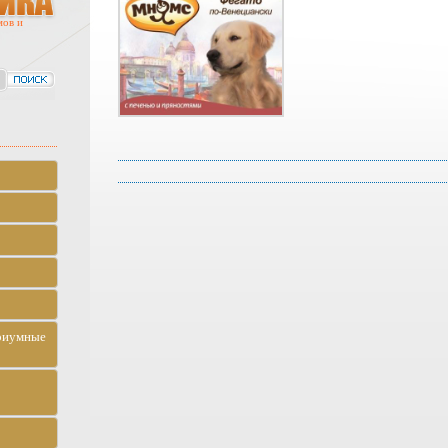
мов и
риумные