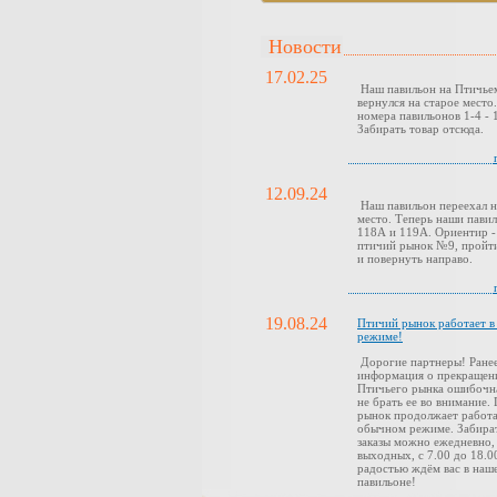
Новости
17.02.25
Наш павильон на Птичье
вернулся на старое место
номера павильонов 1-4 - 1
Забирать товар отсюда.
12.09.24
Наш павильон переехал н
место. Теперь наши павил
118А и 119А. Ориентир -
птичий рынок №9, пройти
и повернуть направо.
19.08.24
Птичий рынок работает 
режиме!
Дорогие партнеры! Ранее
информация о прекращен
Птичьего рынка ошибочн
не брать ее во внимание.
рынок продолжает работа
обычном режиме. Забира
заказы можно ежедневно,
выходных, с 7.00 до 18.0
радостью ждём вас в наш
павильоне!