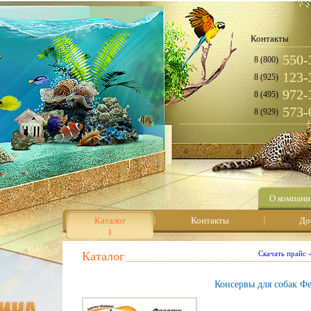
Контакты
550-
8 (800)
123-
8 (925)
972-
8 (495)
573-
8 (929)
О компани
Каталог
Контакты
До
Каталог
Скачать прайс
Консервы для собак Фе