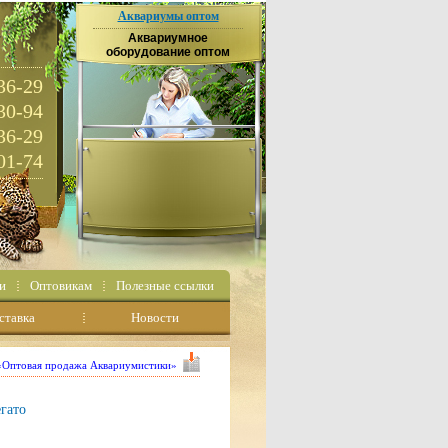
Аквариумы оптом
Аквариумное
оборудование оптом
36-29
30-94
36-29
01-74
и
Оптовикам
Полезные ссылки
ставка
Новости
 «Оптовая продажа Аквариумистики»
гато