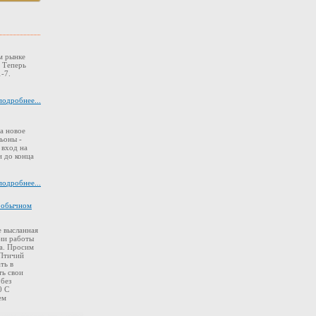
м рынке
. Теперь
-7.
подробнее...
а новое
ьоны -
 вход на
 до конца
подробнее...
в обычном
 высланная
ии работы
а. Просим
 Птичий
ть в
ть свои
 без
0 С
ем