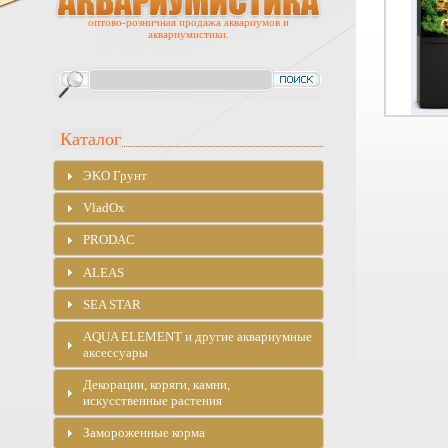
оптово-розничная продажа аквариумов и
аквариумистики.
Каталог
ЭKO Грунт
VladOx
PRODAC
ALEAS
SEA STAR
AQUA ELEMENT и другие аквариумные
аксессуары
Декорации, коряги, камни,
искусственные растения
Замороженные корма