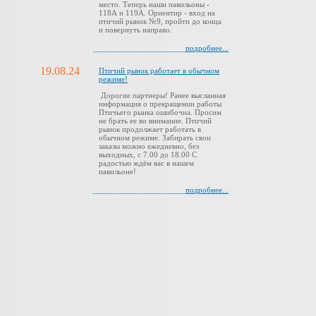
место. Теперь наши павильоны -
118А и 119А. Ориентир - вход на
птичий рынок №9, пройти до конца
и повернуть направо.
подробнее...
19.08.24
Птичий рынок работает в обычном
режиме!
Дорогие партнеры! Ранее высланная
информация о прекращении работы
Птичьего рынка ошибочна. Просим
не брать ее во внимание. Птичий
рынок продолжает работать в
обычном режиме. Забирать свои
заказы можно ежедневно, без
выходных, с 7.00 до 18.00 С
радостью ждём вас в нашем
павильоне!
подробнее...