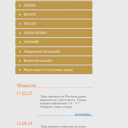
EHEIM
RESUN
HAGEN
АКВА МЕНЮ
ЗООМИР
Аквариумы Биодизайн
Корма Биодизайн
Форелевые и осетровые корма
Новости
17.02.25
Наш павильон на Птичьем рынке
вернулся на старое место. Теперь
номера павильонов 1-4 - 1-7.
Забирать товар отсюда.
подробнее...
12.09.24
Наш павильон переехал на новое