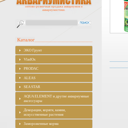
оптово-розничная продажа аквариумов и
аквариумистики.
Каталог
ЭKO Грунт
VladOx
PRODAC
ALEAS
SEA STAR
AQUA ELEMENT и другие аквариумные
аксессуары
Декорации, коряги, камни,
искусственные растения
Замороженные корма