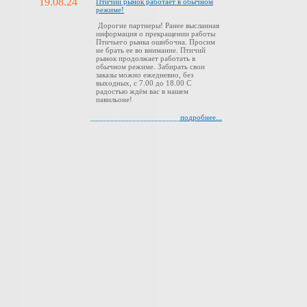
19.08.24
Птичий рынок работает в обычном
режиме!
Дорогие партнеры! Ранее высланная
информация о прекращении работы
Птичьего рынка ошибочна. Просим
не брать ее во внимание. Птичий
рынок продолжает работать в
обычном режиме. Забирать свои
заказы можно ежедневно, без
выходных, с 7.00 до 18.00 С
радостью ждём вас в нашем
павильоне!
подробнее...