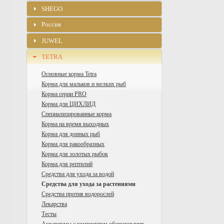
SHEGO
Россия
JUWEL
TETRA
Основные корма Tetra
Корма для мальков и мелких рыб
Корма серии PRO
Корма для ЦИХЛИД
Специализированные корма
Корма на время выходных
Корма для донных рыб
Корма для ракообразных
Корма для золотых рыбок
Корма для рептилий
Средства для ухода за водой
Средства для ухода за растениями
Средства против водорослей
Лекарства
Тесты