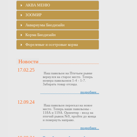
АКВА МЕНЮ
ЗООМИР
Аквариумы Биодизайн
Корма Биодизайн
Форелевые и осетровые корма
Новости
17.02.25
Наш павильон на Птичьем рынке
вернулся на старое место. Теперь
номера павильонов 1-4 - 1-7.
Забирать товар отсюда.
подробнее...
12.09.24
Наш павильон переехал на новое
место. Теперь наши павильоны -
118А и 119А. Ориентир - вход на
птичий рынок №9, пройти до конца
и повернуть направо.
подробнее...