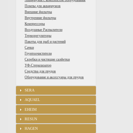
Аквариумы с комплектом оборудования
Помпы для аквариумов
Внешние фильтры
Внутренние фильтры
Компрессоры
Воздушные Распылители
Терморегуляторы
Пакеты для рыб и растений
Сачки
Грунтоочистители
Скребки и чистящие салфетки
УФ-Стерилизатор
Средства для прудов
Оборудование и аксессуары для прудов
SERA
AQUAEL
EHEIM
RESUN
HAGEN