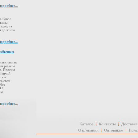
подробнее...
а новое
ьоны -
 вход на
 до конца
подробнее...
в обычном
 высланная
ии работы
а. Просим
 Птичий
ть в
ть свои
 без
0 С
ем
подробнее...
Каталог
Контакты
Доставка
О компании
Оптовикам
Поле