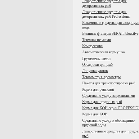
Лекарственные средства для
декоративных рыб
Лекарственные средства для
декоративных рыб Professional
Витамины и средства для аквариум
воды
Внешние фильтры SERAfil bioactive
Tермонагреватели
Компрессоры
Автоматическая кормушка
Грунтоочистители
Отсадники для рыб
Ловушка улиток
Термометры, ареометры
Пакеты для транспортировки рыб
Корма для рептилий
Средства по уходу за рептилиями
Корма для прудовых рыб
Корма для КОИ серии PROFESSI
Корма для КОИ
Средства по уходу и обогащению
прудовой воды
Лекарственные средства для прудо
рыб