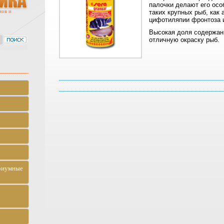
палочки делают его ос
мов и
таких крупных рыб, как 
цифотиляпии фронтоза и
Высокая доля содержан
отличную окраску рыб.
риумные