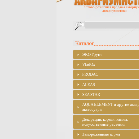
оптово-розничная продажа аквариу
аквариумистики.
Каталог
ЭKO Грунт
VladOx
PRODAC
ALEAS
SEA STAR
AQUA ELEMENT и другие аква
аксессуары
Декорации, коряги, камни,
искусственные растения
Замороженные корма