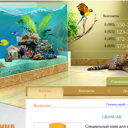
Контакты
550-
8 (800)
123-
8 (925)
972-
8 (495)
573-
8 (929)
О компани
Каталог
Контакты
До
Каталог
Скачать прайс
GRANUAR
Специальный корм для 