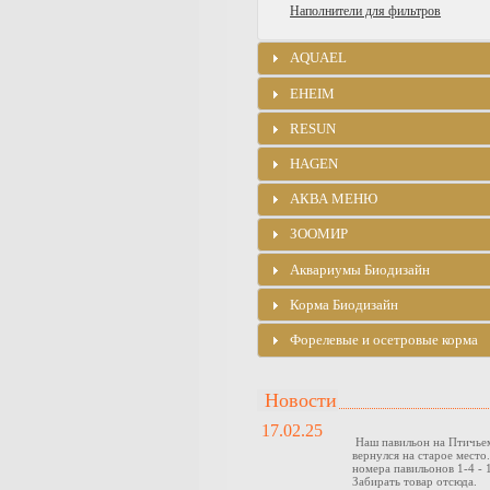
Наполнители для фильтров
AQUAEL
EHEIM
RESUN
HAGEN
АКВА МЕНЮ
ЗООМИР
Аквариумы Биодизайн
Корма Биодизайн
Форелевые и осетровые корма
Новости
17.02.25
Наш павильон на Птичье
вернулся на старое место
номера павильонов 1-4 - 1
Забирать товар отсюда.