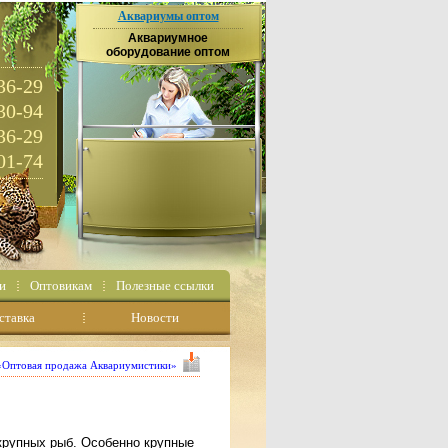
Аквариумы оптом
Аквариумное
оборудование оптом
36-29
30-94
36-29
01-74
и
Оптовикам
Полезные ссылки
ставка
Новости
 «Оптовая продажа Аквариумистики»
крупных рыб. Особенно крупные