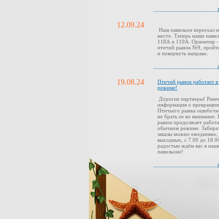
12.09.24
Наш павильон переехал н
место. Теперь наши павил
118А и 119А. Ориентир -
птичий рынок №9, пройти
и повернуть направо.
19.08.24
Птичий рынок работает 
режиме!
Дорогие партнеры! Ранее
информация о прекращен
Птичьего рынка ошибочн
не брать ее во внимание.
рынок продолжает работа
обычном режиме. Забира
заказы можно ежедневно,
выходных, с 7.00 до 18.0
радостью ждём вас в наш
павильоне!