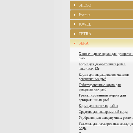
SHEGO
Россия
JUWEL
TETRA
SERA
Хлопьевидные корма для декорати
рыб
Корма для декоративных рыб в
пакетиках 12г
Корма для выращивания мальков
декоративных рыб
Таблетированные корма для
декоративных рыб
Гранулированные корма для
декоративных рыб
Корма для золотых рыбок
Средства для аквариумной воды
Удобрения для аквариумных растен
Реагенты для тестирования аквари
воды