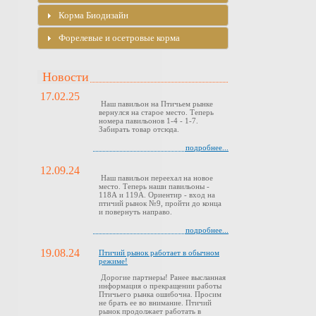
Корма Биодизайн
Форелевые и осетровые корма
Новости
17.02.25
Наш павильон на Птичьем рынке
вернулся на старое место. Теперь
номера павильонов 1-4 - 1-7.
Забирать товар отсюда.
подробнее...
12.09.24
Наш павильон переехал на новое
место. Теперь наши павильоны -
118А и 119А. Ориентир - вход на
птичий рынок №9, пройти до конца
и повернуть направо.
подробнее...
19.08.24
Птичий рынок работает в обычном
режиме!
Дорогие партнеры! Ранее высланная
информация о прекращении работы
Птичьего рынка ошибочна. Просим
не брать ее во внимание. Птичий
рынок продолжает работать в