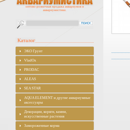
оптово-розничная продажа аквариумов и
аквариумистики.
Каталог
ЭKO Грунт
VladOx
PRODAC
ALEAS
SEA STAR
AQUA ELEMENT и другие аквариумные
аксессуары
Декорации, коряги, камни,
искусственные растения
Замороженные корма