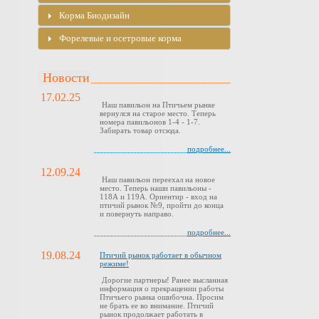
Корма Биодизайн
Форелевые и осетровые корма
Новости
17.02.25
Наш павильон на Птичьем рынке
вернулся на старое место. Теперь
номера павильонов 1-4 - 1-7.
Забирать товар отсюда.
подробнее...
12.09.24
Наш павильон переехал на новое
место. Теперь наши павильоны -
118А и 119А. Ориентир - вход на
птичий рынок №9, пройти до конца
и повернуть направо.
подробнее...
19.08.24
Птичий рынок работает в обычном
режиме!
Дорогие партнеры! Ранее высланная
информация о прекращении работы
Птичьего рынка ошибочна. Просим
не брать ее во внимание. Птичий
рынок продолжает работать в