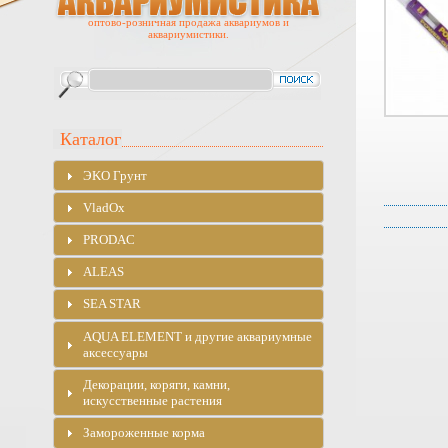
оптово-розничная продажа аквариумов и
аквариумистики.
Каталог
ЭKO Грунт
VladOx
PRODAC
ALEAS
SEA STAR
AQUA ELEMENT и другие аквариумные
аксессуары
Декорации, коряги, камни,
искусственные растения
Замороженные корма